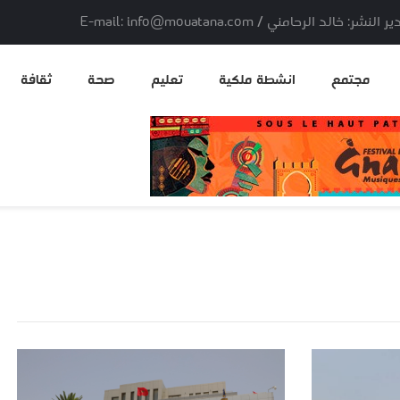
لد الرحامني / E-mail: info@mouatana.com
مجتمع
انشطة ملكية
تعليم
صحة
ثقافة