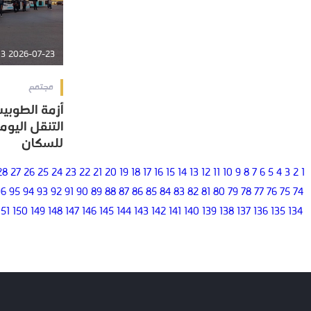
2026-07-23 13:30:03
مجتمع
أزمة الطوبي
أزمة الطوبي
التنقل اليوم
التنقل اليوم
للسكان
للسكان
28
27
26
25
24
23
22
21
20
19
18
17
16
15
14
13
12
11
10
9
8
7
6
5
4
3
2
1
96
95
94
93
92
91
90
89
88
87
86
85
84
83
82
81
80
79
78
77
76
75
74
151
150
149
148
147
146
145
144
143
142
141
140
139
138
137
136
135
134