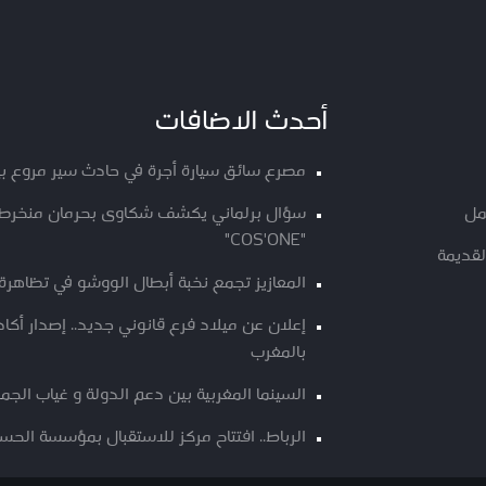
أحدث الاضافات
مصرع سائق سيارة أجرة في حادث سير مروع ب
مل
سؤال برلماني يكشف شكاوى بحرمان منخرطي م
"COS'ONE"
لقديمة
المعازيز تجمع نخبة أبطال الووشو في تظاهرة 
إعلان عن ميلاد فرع قانوني جديد.. إصدار أك
بالمغرب
السينما المغربية بين دعم الدولة و غياب الجم
الرباط.. افتتاح مركز للاستقبال بمؤسسة الحسن 