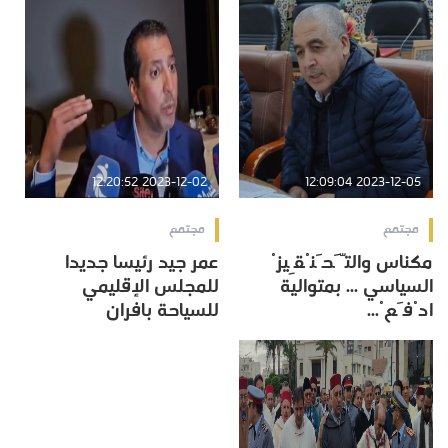
2023-12-02 12:20:52
2023-12-05 12:09:04
مجتمع
مجتمع
مكناس والتَّحَنْقِيزْ
عمر جيد رئيسا جديدا
السياسي ... بمتوالية
للمجلس الإقليمي
ادْفَعْ...
للسياحة بافران