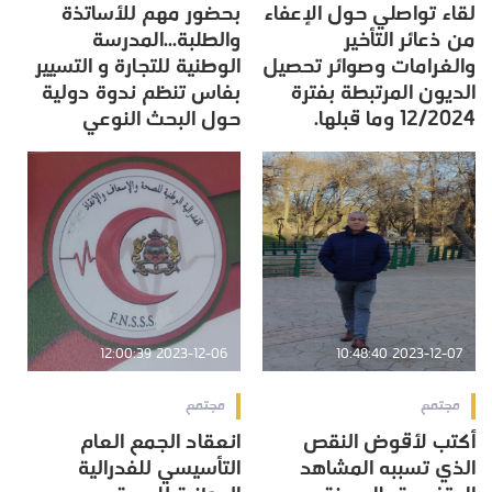
لقاء تواصلي حول الإعفاء
بحضور مهم للأساتذة
من ذعائر التأخير
والطلبة...المدرسة
والغرامات وصوائر تحصيل
الوطنية للتجارة و التسيير
الديون المرتبطة بفترة
بفاس تنظم ندوة دولية
12/2024 وما قبلها.
حول البحث النوعي
2023-12-06 12:00:39
2023-12-07 10:48:40
مجتمع
مجتمع
أكتب لأقوض النقص
انعقاد الجمع العام
الذي تسببه المشاهد
التأسيسي للفدرالية