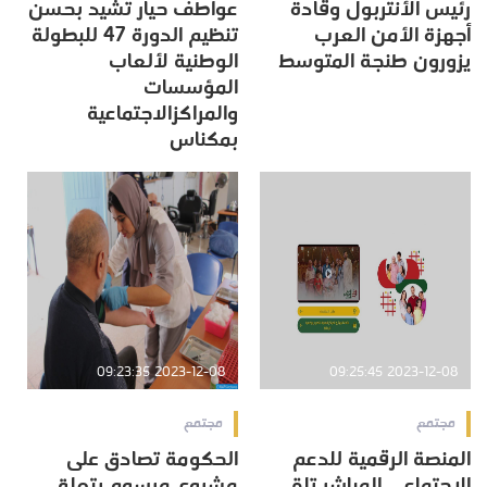
رئيس الأنتربول وقادة
عواطف حيار تشيد بحسن
أجهزة الأمن العرب
تنظيم الدورة 47 للبطولة
يزورون طنجة المتوسط
الوطنية لألعاب
المؤسسات
والمراكزالاجتماعية
بمكناس
2023-12-08 09:23:35
2023-12-08 09:25:45
مجتمع
مجتمع
المنصة الرقمية للدعم
الحكومة تصادق على
الاجتماعي المباشر تلقى
مشروع مرسوم يتعلق