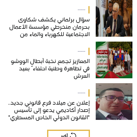
-----
سؤال برلماني يكشف شكاوى
بحرمان منخرطي مؤسسة الأعمال
الاجتماعية للكهرباء والماء من
خدمات "COS'ONE"
-----
المعازيز تجمع نخبة أبطال الووشو
في تظاهرة وطنية احتفاءً بعيد
العرش
-----
إعلان عن ميلاد فرع قانوني جديد..
إصدار أكاديمي يدعو إلى تأسيس
"القانون الدولي الخاص المسطري"
بالمغرب
أكبر