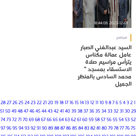
2023-12-01 18:44:06
مجتمع
السيد عبدالغني الصبار
عامل عمالة مكناس
يترأس مراسيم صلاة
الاستسقاء بمسجد ”
محمد السادس بالمنظر
الجميل
28
27
26
25
24
23
22
21
20
19
18
17
16
15
14
13
12
11
10
9
8
7
6
5
4
3
2
1
51
50
49
48
47
46
45
44
43
42
41
40
39
38
37
36
35
34
33
32
31
30
29
74
73
72
71
70
69
68
67
66
65
64
63
62
61
60
59
58
57
56
55
54
53
52
97
96
95
94
93
92
91
90
89
88
87
86
85
84
83
82
81
80
79
78
77
76
75