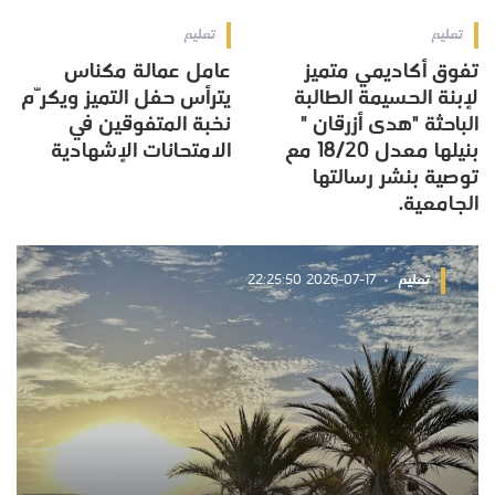
تعليم
تعليم
تفوق أكاديمي متميز
عامل عمالة مكناس
لإبنة الحسيمة الطالبة
يترأس حفل التميز ويكرّم
الباحثة "هدى أزرقان "
نخبة المتفوقين في
بنيلها معدل 18/20 مع
الامتحانات الإشهادية
توصية بنشر رسالتها
الجامعية.
تعليم
2026-07-17 22:25:50