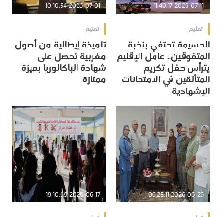
2026-07-01 10:10:54
2026-07-11 11:40:17
تعليم
تعليم
الحسيمة تحتفي بنخبة
تلميذة إيطالية من أصول
المتفوقين.. عامل الإقليم
مغربية تحصل على
يترأس حفل تكريم
شهادة الباكالوريا بميزة
المتألقين في الامتحانات
ممتازة
الإشهادية
2026-06-17 19:10:09
2026-06-26 09:25:11