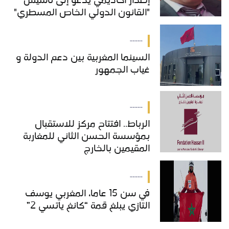
إصدار أكاديمي يدعو إلى تأسيس
"القانون الدولي الخاص المسطري"
بالمغرب
-----
السينما المغربية بين دعم الدولة و
غياب الجمهور
-----
الرباط.. افتتاح مركز للاستقبال
بمؤسسة الحسن الثاني للمغاربة
المقيمين بالخارج
-----
في سن 15 عاما، المغربي يوسف
التازي يبلغ قمة “كانغ ياتسي 2”