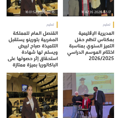
2026-07-16 16:01:52
2026-07-17 16:42:35
تعليم
تعليم
المديرية الإقليمية
القنصل العام للمملكة
بمكناس تنظم حفل
المغربية بتورينو يستقبل
التميز السنوي بمناسبة
التلميذة صباح لبيض
اختتام الموسم الدراسي
ويسلم لها شهادة
2026/2025
استحقاق إثر حصولها على
الباكالوريا بميزة ممتازة