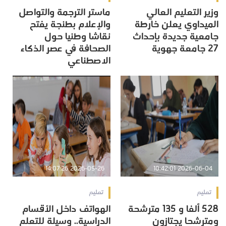
وزير التعليم العالي
ماستر الترجمة والتواصل
الميداوي يعلن خارطة
والإعلام بطنجة يفتح
جامعية جديدة بإحداث
نقاشا وطنيا حول
27 جامعة جهوية
الصحافة في عصر الذكاء
الاصطناعي
2026-05-26 14:07:26
2026-06-04 10:42:01
تعليم
تعليم
528 ألفا و 135 مترشحة
الهواتف داخل الأقسام
ومترشحا يجتازون
الدراسية.. وسيلة للتعلم