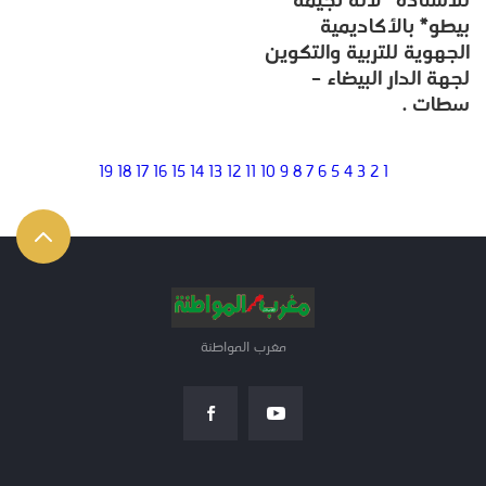
للأستاذة* لآلة نجيمة
بيطو* بالأكاديمية
الجهوية للتربية والتكوين
لجهة الدار البيضاء –
سطات .
19
18
17
16
15
14
13
12
11
10
9
8
7
6
5
4
3
2
1
مغرب المواطنة