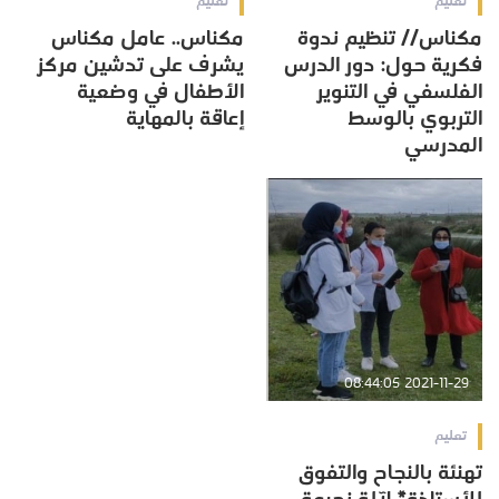
تعليم
تعليم
مكناس// تنظيم ندوة
مكناس.. عامل مكناس
فكرية حول: دور الدرس
يشرف على تدشين مركز
الفلسفي في التنوير
الأطفال في وضعية
التربوي بالوسط
إعاقة بالمهاية
المدرسي
2021-11-29 08:44:05
تعليم
تهنئة بالنجاح والتفوق