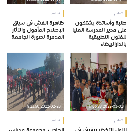
تعليم
تعليم
طلبة وأساتذة يشتكون
ظاهرة الغش في سياق
على مدير المدرسة العليا
الإصلاح المأمول والآثار
للفنون التطبيقية
المدمرة لصورة الجامعة
بالدارالبيضاء
2022-02-28 19:23:50
2022-03-02 17:05:33
تعليم
تعليم
اللواء الأخضر يرفرف في
الحاجب..مجموعة مدراس