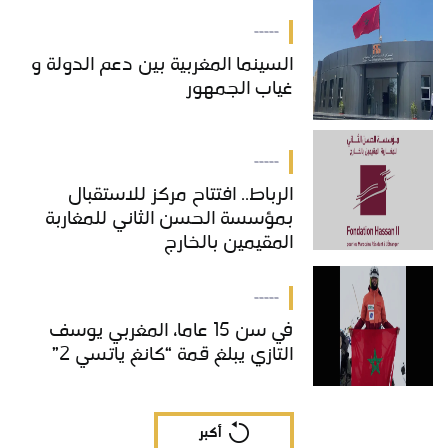
بالمغرب
-----
السينما المغربية بين دعم الدولة و
غياب الجمهور
-----
الرباط.. افتتاح مركز للاستقبال
بمؤسسة الحسن الثاني للمغاربة
المقيمين بالخارج
-----
في سن 15 عاما، المغربي يوسف
التازي يبلغ قمة “كانغ ياتسي 2”
أكبر