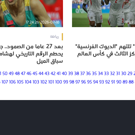
2026-07-18 17:24:26
رياضة
" تلتهم "الديوك الفرنسية"
بعد 27 عاما من الصمود.
" تلتهم "الديوك الفرنسية"
بعد 27 عاما من الصمود.
ز الثالث في كأس العالم
يحطم الرقم التاريخي لهشام
ز الثالث في كأس العالم
يحطم الرقم التاريخي لهشام
سباق الميل
سباق الميل
1
50
49
48
47
46
45
44
43
42
41
40
39
38
37
36
35
34
33
32
31
30
29
8
107
106
105
104
103
102
101
100
99
98
97
96
95
94
93
92
91
90
89
88