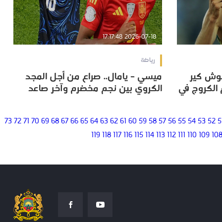
2026-07-18 17:17:48
رياضة
. جوش كير
ميسي – يامال.. صراع من أجل المجد
. جوش كير
ميسي – يامال.. صراع من أجل المجد
 الكروج في
الكروي بين نجم مخضرم وآخر صاعد
 الكروج في
الكروي بين نجم مخضرم وآخر صاعد
73
72
71
70
69
68
67
66
65
64
63
62
61
60
59
58
57
56
55
54
53
52
5
119
118
117
116
115
114
113
112
111
110
109
10