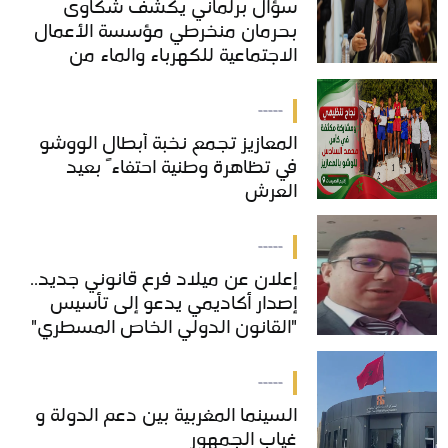
سؤال برلماني يكشف شكاوى
سؤال برلماني يكشف شكاوى
بحرمان منخرطي مؤسسة الأعمال
بحرمان منخرطي مؤسسة الأعمال
الاجتماعية للكهرباء والماء من
الاجتماعية للكهرباء والماء من
خدمات "COS'ONE"
خدمات "COS'ONE"
-----
المعازيز تجمع نخبة أبطال الووشو
المعازيز تجمع نخبة أبطال الووشو
في تظاهرة وطنية احتفاءً بعيد
في تظاهرة وطنية احتفاءً بعيد
العرش
العرش
-----
إعلان عن ميلاد فرع قانوني جديد..
إعلان عن ميلاد فرع قانوني جديد..
إصدار أكاديمي يدعو إلى تأسيس
إصدار أكاديمي يدعو إلى تأسيس
"القانون الدولي الخاص المسطري"
"القانون الدولي الخاص المسطري"
بالمغرب
بالمغرب
-----
السينما المغربية بين دعم الدولة و
السينما المغربية بين دعم الدولة و
غياب الجمهور
غياب الجمهور