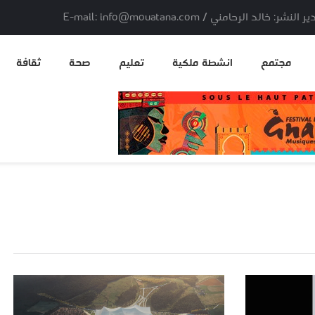
لد الرحامني / E-mail: info@mouatana.com
مجتمع
انشطة ملكية
تعليم
صحة
ثقافة