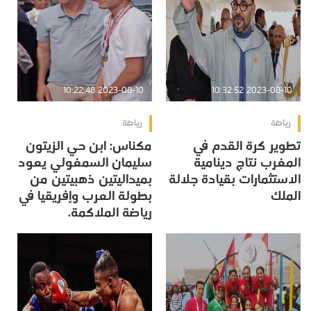
2023-08-10 10:22:48
2023-08-10 10:32:52
رياضة
رياضة
تطوير كرة القدم في
مكناس: ابن حي الزيتون
المغرب نتاج دينامية
سليمان السمغولي يعود
الاستثمارات بقيادة جلالة
بميداليتين ذهبيتين من
الملك
بطولة العرب وإفريقيا في
رياضة الملاكمة.