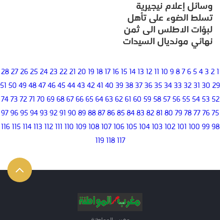
وسائل إعلام نيجيرية
تسلط الضوء على تأهل
لبؤات الاطلس الى ثمن
نهائي مونديال السيدات
28
27
26
25
24
23
22
21
20
19
18
17
16
15
14
13
12
11
10
9
8
7
6
5
4
3
2
1
51
50
49
48
47
46
45
44
43
42
41
40
39
38
37
36
35
34
33
32
31
30
29
74
73
72
71
70
69
68
67
66
65
64
63
62
61
60
59
58
57
56
55
54
53
52
97
96
95
94
93
92
91
90
89
88
87
86
85
84
83
82
81
80
79
78
77
76
75
116
115
114
113
112
111
110
109
108
107
106
105
104
103
102
101
100
99
98
119
118
117