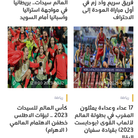
فريق سريع واد زم في
العالم سيدات.. بريطانيا
أول مباراة العودة إلى
في مواجهة استراليا
الاحتراف
واسبانيا أمام السويد
2023-08-12 12:11:00
2023-08-14 11:03:57
رياضة
رياضة
17 عداء وعداءة يمثلون
كأس العالم للسيدات
المغرب في بطولة العالم
2023 .. لبؤات الاطلس
لألعاب القوى (بودابست
خطفن الاهتمام العالمي
2023) بقيادة سفيان
( الاهرام)
البقالي