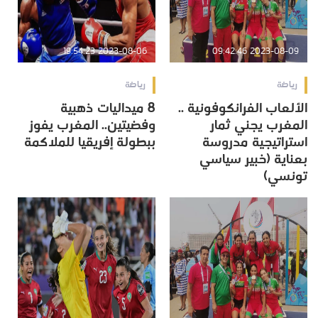
2023-08-06 19:54:23
2023-08-09 09:42:46
رياضة
رياضة
الألعاب الفرانكوفونية ..
8 ميداليات ذهبية
المغرب يجني ثمار
وفضيتين.. المغرب يفوز
استراتيجية مدروسة
ببطولة إفريقيا للملاكمة
بعناية (خبير سياسي
تونسي)