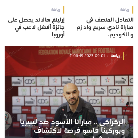
رياضة
رياضة
التعادل المنصف في
إرلينغ هالاند يحصل على
مباراة نادي سريع واد زم
جائزة أفضل لاعب في
و الكوديم.
أوروبا
رياضة
2023-09-01 11:06:49
الركراكي .. مباراتا الأسود ضد ليبيريا
وبوركينا فاسو فرصة لاكتشاف