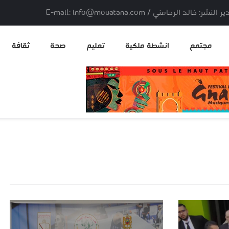
لد الرحامني / E-mail: info@mouatana.com
مجتمع
انشطة ملكية
تعليم
صحة
ثقافة