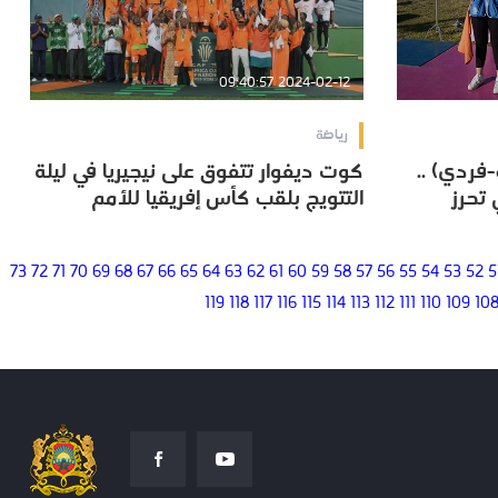
2024-02-12 09:40:57
رياضة
فردي) ..
كوت ديفوار تتفوق على نيجيريا في ليلة
فردي) ..
كوت ديفوار تتفوق على نيجيريا في ليلة
تحرز
التتويج بلقب كأس إفريقيا للأمم
تحرز
التتويج بلقب كأس إفريقيا للأمم
73
72
71
70
69
68
67
66
65
64
63
62
61
60
59
58
57
56
55
54
53
52
5
119
118
117
116
115
114
113
112
111
110
109
10