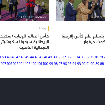
2024-02-12 09:42:35
رياضة
تسلم علم كأس إفريقيا
كأس العالم للرماية (سكيت-
تسلم علم كأس إفريقيا
كأس العالم للرماية (سكيت-
كوت ديفوار
الإيطالية سيمونا سكوشيتي 
كوت ديفوار
الإيطالية سيمونا سكوشيتي 
الميدالية الذهبية
الميدالية الذهبية
1
50
49
48
47
46
45
44
43
42
41
40
39
38
37
36
35
34
33
32
31
30
29
8
107
106
105
104
103
102
101
100
99
98
97
96
95
94
93
92
91
90
89
88