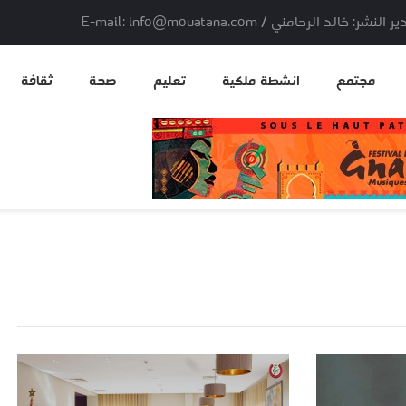
لد الرحامني / E-mail: info@mouatana.com
مجتمع
انشطة ملكية
تعليم
صحة
ثقافة