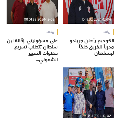
2024-12-03 08:01:59
2024-12-04 16:19:32
رياضة
رياضة
الكوديم يُعلن جريندو
على مسؤوليتي: إقالة ابن
مدرباً للفريق خلفاً
سلطان تتطلب تسريع
لبنسلطان
خطوات التغيير
الشمولي...
2024-12-02 09:14:31