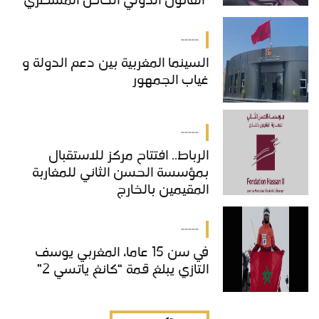
"القانون الدولي الخاص المسطري"
بالمغرب
-----
السينما المغربية بين دعم الدولة و
غياب الجمهور
-----
الرباط.. افتتاح مركز للاستقبال
بمؤسسة الحسن الثاني للمغاربة
المقيمين بالخارج
-----
في سن 15 عاما، المغربي يوسف
التازي يبلغ قمة “كانغ ياتسي 2”