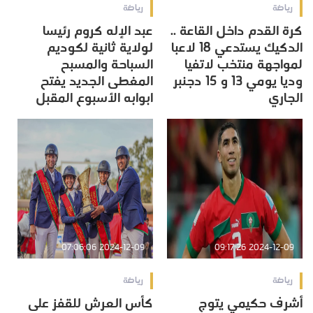
رياضة
رياضة
كرة القدم داخل القاعة ..
عبد الإله كروم رئيسا
الدكيك يستدعي 18 لاعبا
لولاية ثانية لكوديم
لمواجهة منتخب لاتفيا
السباحة والمسبح
وديا يومي 13 و 15 دجنبر
المغطى الجديد يفتح
الجاري
ابوابه الأسبوع المقبل
2024-12-09 07:06:06
2024-12-09 09:17:26
رياضة
رياضة
أشرف حكيمي يتوج
كأس العرش للقفز على