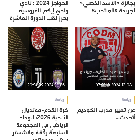
بجائزة «الأسد الذهبي»
الحواجز 2024 : نادي
لجريدة «المنتخب»
وادي إيكم للفروسية
يحرز لقب الدورة العاشرة
2024-12-06 20:54:05
2024-12-08 07:58:10
رياضة
رياضة
عن تغيير مدرب الكوديم
كرة القدم-مونديال
أتحدث...
الأندية 2025: الوداد
الرياضي في المجموعة
السابعة رفقة مانشستر