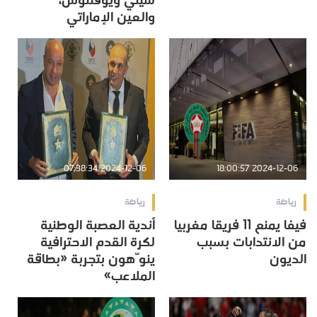
سيتي ويوفنتوس،
والعين الإماراتي
2024-12-06 07:38:34
2024-12-06 18:00:57
رياضة
رياضة
فيفا يمنع 11 فريقا مغربيا
أندية العصبة الوطنية
من الانتدابات بسبب
لكرة القدم الاحترافية
الديون
ينوّهون بتجربة «بطاقة
الملاعب»