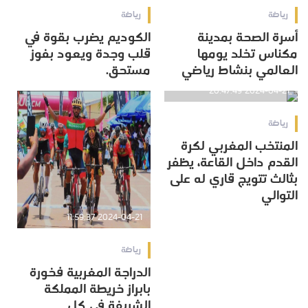
رياضة
رياضة
أسرة الصحة بمدينة
الكوديم يضرب بقوة في
مكناس تخلد يومها
قلب وجدة ويعود بفوز
العالمي بنشاط رياضي
مستحق.
2024-04-21 20:47:49
رياضة
المنتخب المغربي لكرة
القدم داخل القاعة، يظفر
بثالث تتويج قاري له على
التوالي
2024-04-21 11:59:37
رياضة
الدراجة المغربية فخورة
بابراز خريطة المملكة
الشريفة في كل