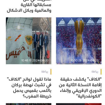
مسابقاتها القارية
والعالمية وبكل الاشكال
2024-04-20 10:48:15
2024-04-20 10:50:26
رياضة
رياضة
“الكاف” يكشف حقيقة
ماذا تقول لوائح “الكاف”
إقامة النسخة الثانية من
في تشبث نهضة بركان
الدوري الإفريقي وإلغاء
باللعب بقميص يحمل
“الكونفدرالية”
خريطة المغرب؟