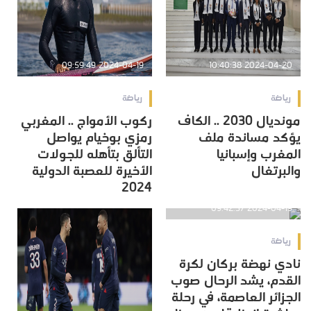
2024-04-19 09:59:49
2024-04-20 10:40:38
رياضة
رياضة
مونديال 2030 .. الكاف
ركوب الأمواج .. المغربي
يؤكد مساندة ملف
رمزي بوخيام يواصل
المغرب وإسبانيا
التألق بتأهله للجولات
والبرتغال
الأخيرة للعصبة الدولية
2024
2024-04-19 09:42:37
رياضة
نادي نهضة بركان لكرة
القدم، يشد الرحال صوب
الجزائر العاصمة، في رحلة