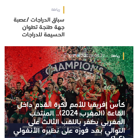
رياضة
سباق الدراجات /عصبة
جهة طنجة تطوان
الحسيمة للدراجات
رياضة
2024-04-22 10:25:40
كأس إفريقيا للأمم لكرة القدم داخل
القاعة (المغرب 2024).. المنتخب
المغربي يظفر باللقب الثالث على
التوالي بعد فوزه على نظيره الأنغولي