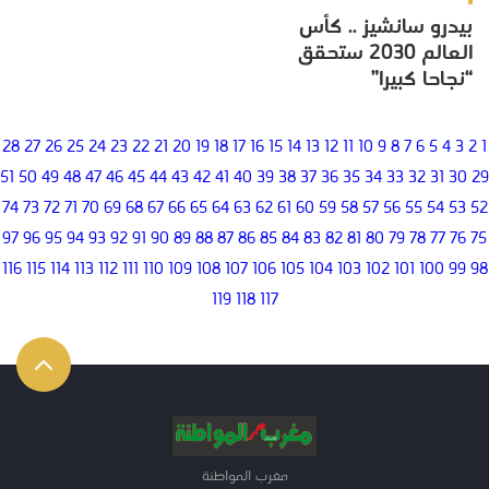
بيدرو سانشيز .. كأس
العالم 2030 ستحقق
“نجاحا كبيرا”
28
27
26
25
24
23
22
21
20
19
18
17
16
15
14
13
12
11
10
9
8
7
6
5
4
3
2
1
51
50
49
48
47
46
45
44
43
42
41
40
39
38
37
36
35
34
33
32
31
30
29
74
73
72
71
70
69
68
67
66
65
64
63
62
61
60
59
58
57
56
55
54
53
52
97
96
95
94
93
92
91
90
89
88
87
86
85
84
83
82
81
80
79
78
77
76
75
116
115
114
113
112
111
110
109
108
107
106
105
104
103
102
101
100
99
98
119
118
117
مغرب المواطنة