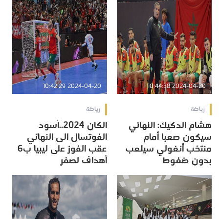
2024-04-20 10:42:29
2024-04-20 10:44:38
رياضة
رياضة
هشام الدكيك: النهائي
الكان 2024..أسود
سيكون صعبا أمام
الفوتسال الى النهائي
منتخب أنغولي سيلعب
عقب الفوز على ليبيا ب6
بدون ضغوط
أهداف لصفر