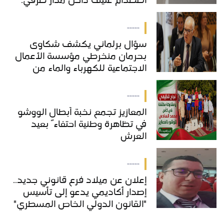
اصطدام عنيف داخل مدار طرقي.
-----
سؤال برلماني يكشف شكاوى
بحرمان منخرطي مؤسسة الأعمال
الاجتماعية للكهرباء والماء من
خدمات "COS'ONE"
-----
المعازيز تجمع نخبة أبطال الووشو
في تظاهرة وطنية احتفاءً بعيد
العرش
-----
إعلان عن ميلاد فرع قانوني جديد..
إصدار أكاديمي يدعو إلى تأسيس
"القانون الدولي الخاص المسطري"
بالمغرب