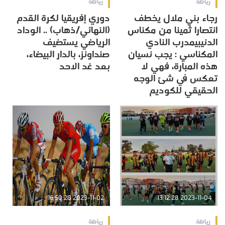
رياضة
رياضة
رجاء بني ملال يخطف
دوري إفريقيا لكرة القدم
انتصارا ثمينا من مكناس
(النهائي/ذهاب) .. الوداد
الدنيبيمدرب النادي
الرياضي يستضيف
المكناسي : يجب نسيان
صنداونز، بالدار البيضاء،
هذه المبارة، فهي لا
بعد غد الاحد
تعكس في شئ الوجه
الحقيقي للكوديم
2023-11-02 16:50:28
2023-11-04 13:12:28
رياضة
رياضة