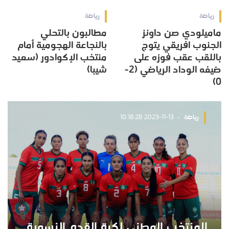
رياضة
رياضة
ماميلودي صن داونز
مطالبون بالتحلي
الجنوب افريقي يتوج
بالنجاعة الهجومية أمام
باللقب عقب فوزه على
منتخب الإكوادور (سعيد
ضيفه الوداد الرياضي (2-
شيبا)
0)
رياضة
2023-11-13 10:18:28
المنتخب الوطني لكرة القدم النسوية