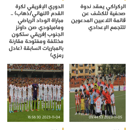
الركراكي يعقد ندوة
الدوري الإفريقي لكرة
صحفية للكشف عن
القدم (النهائي/ذهاب) ..
قائمة اللاعبين المدعوين
مباراة الوداد الرياضي
للتجمع الإعدادي
وماميلودي صن داونز
الجنوب إفريقي ستكون
مختلفة ومفتوحة مقارنة
بالمباريات السابقة (عادل
رمزي)
2023-11-04 16:56:30
2023-11-05 09:44:53