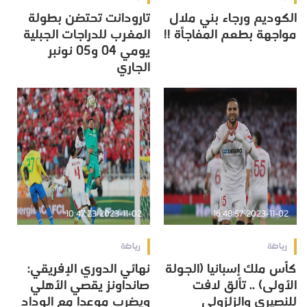
الكوديم ورجاء بني ملال
تارودانت تحتضن بطولة
مواجهة بطعم المفاجأة !!
المغرب للدراجات الجبلية
يومي 04 و05 نونبر
الجاري
2023-11-02 10:47:23
2023-11-02 16:48:57
رياضة
رياضة
كأس ملك إسبانيا (الجولة
نهائي الدوري الإفريقي:
الأولى) .. تألق لافت
صانداونز يقصي الأهلي
للنصيري والزلزولي
ويضرب موعدا مع الوداد