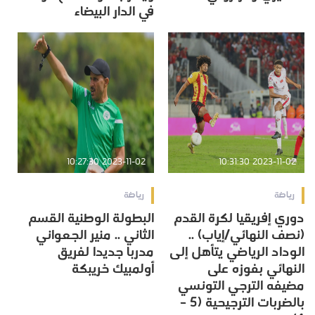
في الدار البيضاء
2023-11-02 10:27:30
2023-11-02 10:31:30
رياضة
رياضة
دوري إفريقيا لكرة القدم
البطولة الوطنية القسم
(نصف النهائي/إياب) ..
الثاني .. منير الجعواني
الوداد الرياضي يتأهل إلى
مدربا جديدا لفريق
النهائي بفوزه على
أولمبيك خريبكة
مضيفه الترجي التونسي
بالضربات الترجيحية (5 –