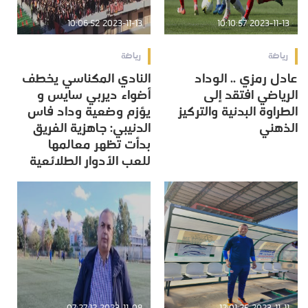
2023-11-13 10:06:52
2023-11-13 10:10:57
رياضة
رياضة
عادل رمزي .. الوداد
النادي المكناسي يخطف
الرياضي افتقد إلى
أضواء ديربي سايس و
الطراوة البدنية والتركيز
يؤزم وضعية وداد فاس
الذهني
الدنيبي: جاهزية الفريق
بدأت تظهر معالمها
للعب الأدوار الطلائعية