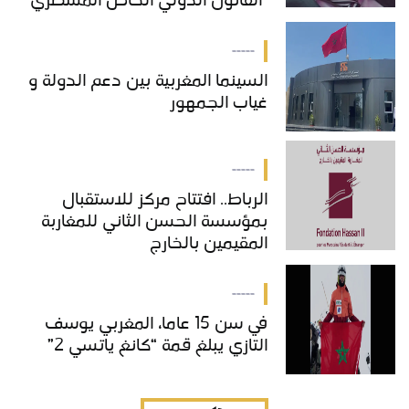
"القانون الدولي الخاص المسطري"
بالمغرب
-----
السينما المغربية بين دعم الدولة و
غياب الجمهور
-----
الرباط.. افتتاح مركز للاستقبال
بمؤسسة الحسن الثاني للمغاربة
المقيمين بالخارج
-----
في سن 15 عاما، المغربي يوسف
التازي يبلغ قمة “كانغ ياتسي 2”