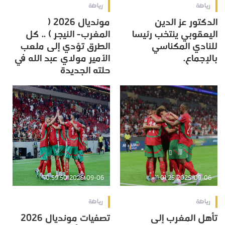
رياضة
رياضة
الدكتور عز الدين
مونديال 2026 (
اليعقوبي ينتخب رئيسا
المغرب- النيجر ) .. كل
للنادي المكناسي
الطرق تؤدي إلى ملعب
بالإجماع.
الأمير مولاي عبد الله في
حلته الجديدة
2025-09-06 10:59:50
2025-09-06 11:01:25
رياضة
رياضة
تأهل المغرب إلى
تصفيات مونديال 2026