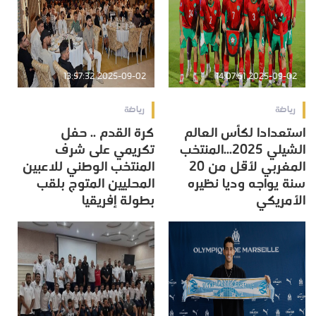
2025-09-02 13:57:32
2025-09-02 14:07:51
رياضة
رياضة
استعدادا لكأس العالم
كرة القدم .. حفل
الشيلي 2025...المنتخب
تكريمي على شرف
المغربي لأقل من 20
المنتخب الوطني للاعبين
سنة يواجه وديا نظيره
المحليين المتوج بلقب
الأمريكي
بطولة إفريقيا