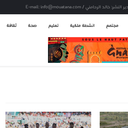
لد الرحامني / E-mail: info@mouatana.com
مجتمع
انشطة ملكية
تعليم
صحة
ثقافة