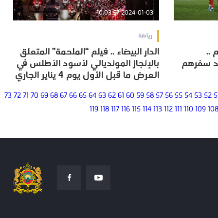
2024-01-03 10:03:57
رياضة
..
الدار البيضاء .. فيلم “الملحمة” المتعلق
..
الدار البيضاء .. فيلم “الملحمة” المتعلق
د سفرهم
بالإنجاز المونديالي لأسود الأطلس في
د سفرهم
بالإنجاز المونديالي لأسود الأطلس في
العرض ما قبل الأول يوم 4 يناير الجاري
العرض ما قبل الأول يوم 4 يناير الجاري
73
72
71
70
69
68
67
66
65
64
63
62
61
60
59
58
57
56
55
54
53
52
5
119
118
117
116
115
114
113
112
111
110
109
10