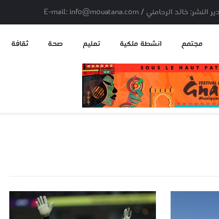
لد الرحامني / E-mail: info@mouatana.com
مجتمع
انشطة ملكية
تعليم
صحة
ثقافة