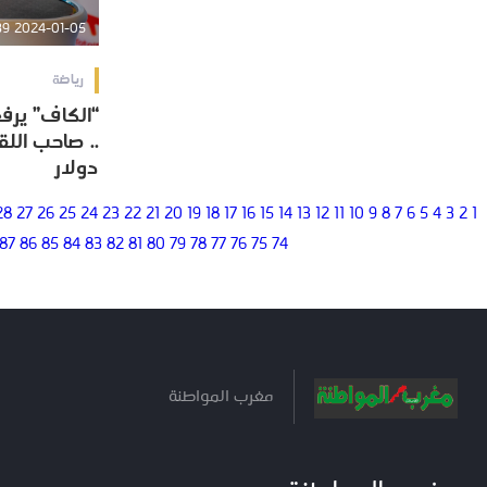
2024-01-05 10:07:39
رياضة
“الكاف” يرفع
“الكاف” يرفع
دولار
دولار
28
27
26
25
24
23
22
21
20
19
18
17
16
15
14
13
12
11
10
9
8
7
6
5
4
3
2
1
87
86
85
84
83
82
81
80
79
78
77
76
75
74
مغرب المواطنة