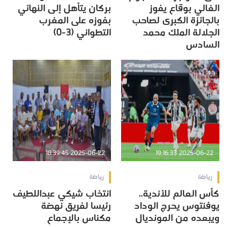
الغالي بوقاع يفوز
بركان يتأهل إلى النهائي
بالجائزة الكبرى لصاحب
بفوزه على المغرب
الجلالة الملك محمد
التطواني (3-0)
السادس
2025-06-22 18:39:45
2025-06-22 19:16:33
رياضة
رياضة
كأس العالم للأندية..
انتخاب شيكي عبداللطيف
يوفنتوس يحرج الوداد
رئيسا لفريق نهضة
ويبعده من المونديال
مكناس بالإجماع