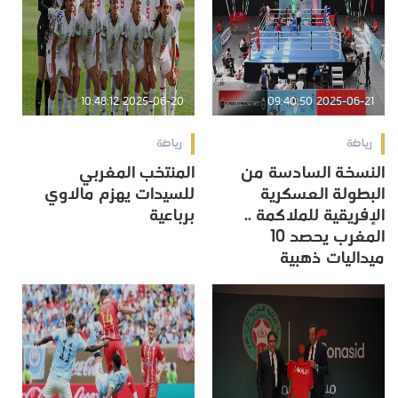
2025-06-20 10:48:12
2025-06-21 09:40:50
رياضة
رياضة
النسخة السادسة من
المنتخب المغربي
البطولة العسكرية
للسيدات يهزم مالاوي
الإفريقية للملاكمة ..
برباعية
المغرب يحصد 10
ميداليات ذهبية