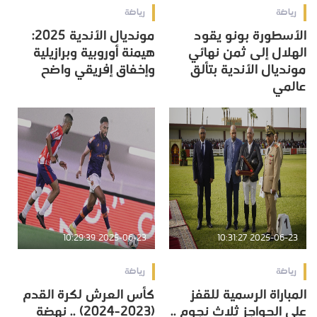
رياضة
رياضة
الأسطورة بونو يقود
مونديال الأندية 2025:
الهلال إلى ثمن نهائي
هيمنة أوروبية وبرازيلية
مونديال الأندية بتألق
وإخفاق إفريقي واضح
عالمي
2025-06-23 10:29:39
2025-06-23 10:31:27
رياضة
رياضة
المباراة الرسمية للقفز
كأس العرش لكرة القدم
على الحواجز ثلاث نجوم ..
(2023-2024) .. نهضة