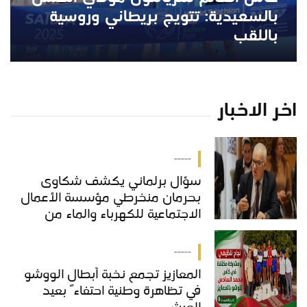
بالسعيدية: تتويج بريطاني وروسية
باللقب
اخر الاخبار
-----
سؤال برلماني يكشف شكاوى
بحرمان منخرطي مؤسسة الأعمال
الاجتماعية للكهرباء والماء من
خدمات "COS'ONE"
-----
المعازيز تجمع نخبة أبطال الووشو
في تظاهرة وطنية احتفاءً بعيد