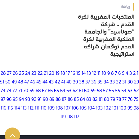
رياضة
المنتخبات المغربية لكرة
القدم .. شركة
“صوناسيد” والجامعة
الملكية المغربية لكرة
القدم توقعان شراكة
استراتيجية
28
27
26
25
24
23
22
21
20
19
18
17
16
15
14
13
12
11
10
9
8
7
6
5
4
3
2
1
51
50
49
48
47
46
45
44
43
42
41
40
39
38
37
36
35
34
33
32
31
30
29
74
73
72
71
70
69
68
67
66
65
64
63
62
61
60
59
58
57
56
55
54
53
52
97
96
95
94
93
92
91
90
89
88
87
86
85
84
83
82
81
80
79
78
77
76
75
116
115
114
113
112
111
110
109
108
107
106
105
104
103
102
101
100
99
98
119
118
117