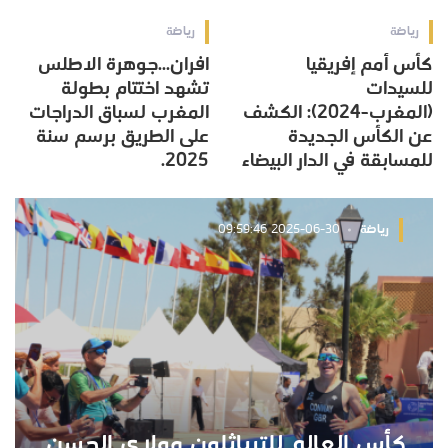
رياضة
رياضة
كأس أمم إفريقيا
افران...جوهرة الاطلس
للسيدات
تشهد اختتام بطولة
(المغرب-2024): الكشف
المغرب لسباق الدراجات
عن الكأس الجديدة
على الطريق برسم سنة
للمسابقة في الدار البيضاء
2025.
رياضة
2025-06-30 09:59:46
كأس العالم للترياثلون مولاي الحسن