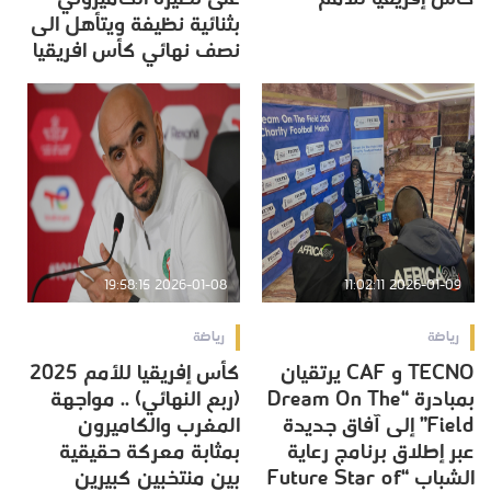
بثنائية نظيفة ويتأهل الى
نصف نهائي كأس افريقيا
2026-01-08 19:58:15
2026-01-09 11:02:11
رياضة
رياضة
TECNO و CAF يرتقيان
كأس إفريقيا للأمم 2025
بمبادرة “Dream On The
(ربع النهائي) .. مواجهة
Field” إلى آفاق جديدة
المغرب والكاميرون
عبر إطلاق برنامج رعاية
بمثابة معركة حقيقية
الشباب “Future Star of
بين منتخبين كبيرين