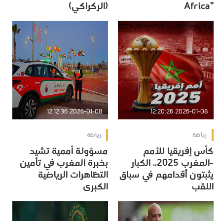
Africa”‎
(الركراكي)
2026-01-08 12:12:36
2026-01-08 12:20:26
رياضة
رياضة
كأس إفريقيا للأمم
مسؤولة أممية تشيد
-المغرب 2025.. الكبار
بخبرة المغرب في تأمين
يثبتون أقدامهم في سباق
التظاهرات الرياضية
اللقب
الكبرى