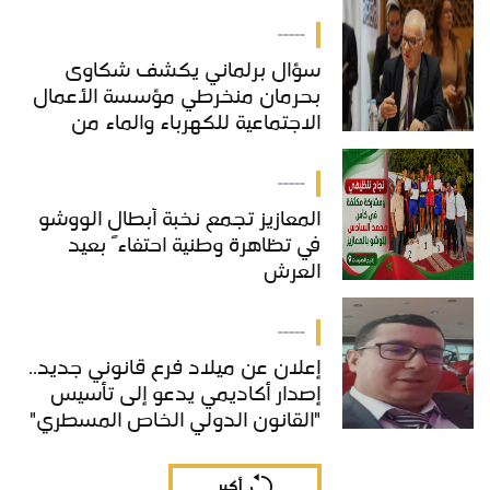
-----
سؤال برلماني يكشف شكاوى
بحرمان منخرطي مؤسسة الأعمال
الاجتماعية للكهرباء والماء من
خدمات "COS'ONE"
-----
المعازيز تجمع نخبة أبطال الووشو
في تظاهرة وطنية احتفاءً بعيد
العرش
-----
إعلان عن ميلاد فرع قانوني جديد..
إصدار أكاديمي يدعو إلى تأسيس
"القانون الدولي الخاص المسطري"
بالمغرب
أكبر