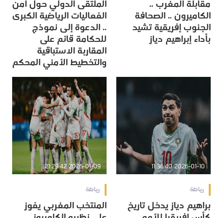
مقابلة المغرب ..
الملتقى الدولي حول أمن
الكاميرون .. الصحافة
الفعاليات الرياضية الكبرى
الجنوب إفريقية تشيد
.. الدعوة إلى نموذج
بأداء إبراهيم دياز
للحكامة قائم على
المقاربة الاستباقية
والتخطيط الأمني المحكم
2026-01-09 21:29:42
2026-01-10 11:36:40
رياضة
رياضة
براهيم دياز يدخل تاريخ
المنتخب المغربي يفوز
كأس إفريقيا للأمم
على نظيره الكاميروني