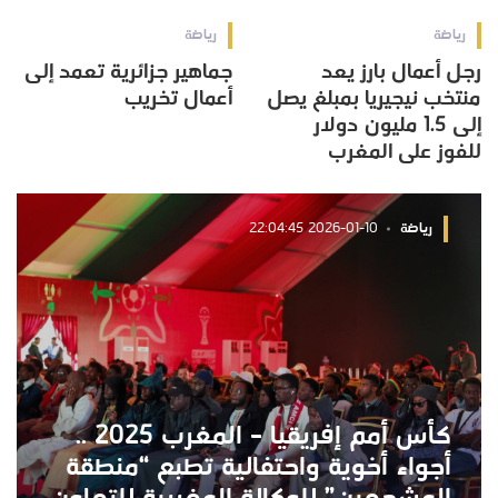
رياضة
رياضة
رجل أعمال بارز يعد
جماهير جزائرية تعمد إلى
منتخب نيجيريا بمبلغ يصل
أعمال تخريب
إلى 1.5 مليون دولار
للفوز على المغرب
رياضة
2026-01-10 22:04:45
كأس أمم إفريقيا – المغرب 2025 ..
أجواء أخوية واحتفالية تطبع “منطقة