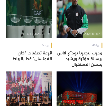
2026-01-07 18:32:13
2026-01-07 19:29:39
رياضة
رياضة
مدرب نيجيريا يودّع فاس
قرعة تصفيات "كان
برسالة مؤثرة ويشيد
الفوتسال" غدا بالرباط
بحسن الاستقبال