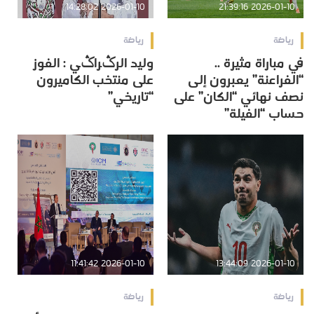
2026-01-10 14:28:02
2026-01-10 21:39:16
رياضة
رياضة
في مباراة مثيرة ..
وليد الرݣراݣي : الفوز
“الفراعنة” يعبرون إلى
على منتخب الكاميرون
نصف نهائي “الكان” على
“تاريخي”
حساب “الفيلة”
2026-01-10 11:41:42
2026-01-10 13:44:09
رياضة
رياضة