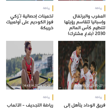
رياضة
رياضة
المغرب والبرتغال
تخمينات إحصائية تُزكي
وإسبانيا تتقاسم رؤيتها
فوز الكوديم على أولمبيك
لتنظيم كأس العالم
خريبكة
2030 (بلاغ مشترك)
2023-10-26 14:43:14
2023-10-27 10:28:50
رياضة
رياضة
فريق الوداد يتأهل إلى
رياضة التجديف – الألعاب