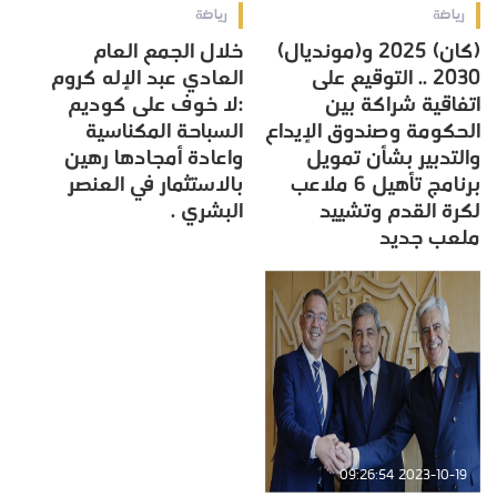
رياضة
رياضة
(كان) 2025 و(مونديال)
خلال الجمع العام
2030 .. التوقيع على
العادي عبد الإله كروم
اتفاقية شراكة بين
:لا خوف على كوديم
الحكومة وصندوق الإيداع
السباحة المكناسية
والتدبير بشأن تمويل
واعادة أمجادها رهين
برنامج تأهيل 6 ملاعب
بالاستثمار في العنصر
لكرة القدم وتشييد
البشري .
ملعب جديد
2023-10-19 09:26:54