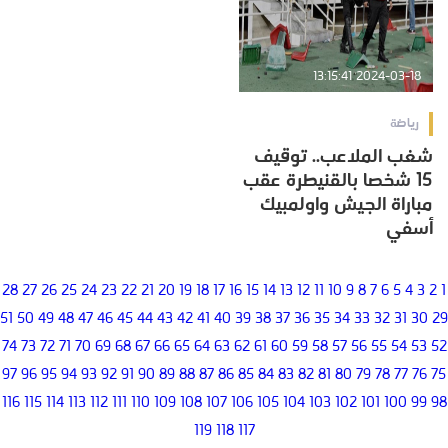
2024-03-18 13:15:41
رياضة
شغب الملاعب.. توقيف
15 شخصا بالقنيطرة عقب
مباراة الجيش واولمبيك
أسفي
28
27
26
25
24
23
22
21
20
19
18
17
16
15
14
13
12
11
10
9
8
7
6
5
4
3
2
1
51
50
49
48
47
46
45
44
43
42
41
40
39
38
37
36
35
34
33
32
31
30
29
74
73
72
71
70
69
68
67
66
65
64
63
62
61
60
59
58
57
56
55
54
53
52
97
96
95
94
93
92
91
90
89
88
87
86
85
84
83
82
81
80
79
78
77
76
75
116
115
114
113
112
111
110
109
108
107
106
105
104
103
102
101
100
99
98
119
118
117