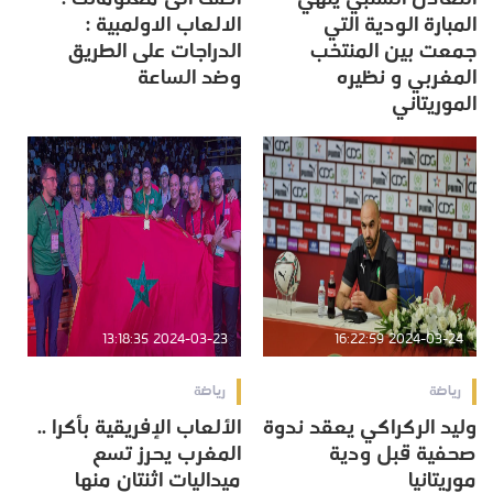
المبارة الودية التي
الالعاب الاولمبية :
جمعت بين المنتخب
الدراجات على الطريق
المغربي و نظيره
وضد الساعة
الموريتاني
2024-03-23 13:18:35
2024-03-24 16:22:59
رياضة
رياضة
وليد الركراكي يعقد ندوة
الألعاب الإفريقية بأكرا ..
صحفية قبل ودية
المغرب يحرز تسع
موريتانيا
ميداليات اثنتان منها