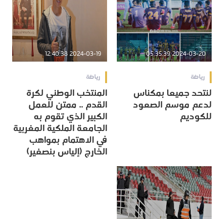
2024-03-19 12:40:38
2024-03-20 05:35:39
رياضة
رياضة
لنتحد جميعا بمكناس
المنتخب الوطني لكرة
لدعم موسم الصعود
القدم .. ممتن للعمل
للكوديم
الكبير الذي تقوم به
الجامعة الملكية المغربية
في الاهتمام بمواهب
الخارج (إلياس بنصغير)