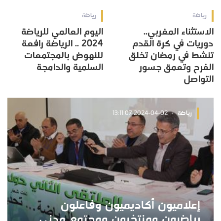
رياضة
رياضة
الاستثناء المغربي..
اليوم العالمي للرياضة
دوريات في كرة القدم
2024 .. الرياضة رافعة
تنشط في رمضان تخلق
للنهوض بالمجتمعات
الفرح وتعمق جسور
السلمية والدامجة
التواصل
رياضة
2024-04-02 13:11:07
إعلاميون أكاديميون وفاعلون
رياضيون ومنتخبون ومجتمع مدني