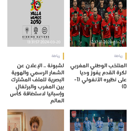
2024-03-20 13:31:57
2024-03-23 12:37:31
رياضة
رياضة
المنتخب الوطني المغربي
لشبونة .. الإعلان عن
لكرة القدم يفوز وديا
الشعار الرسمي والهوية
على نظيره الأنغولي (1-
البصرية للملف المشترك
0)
بين المغرب والبرتغال
وإسبانيا لاستضافة كأس
العالم