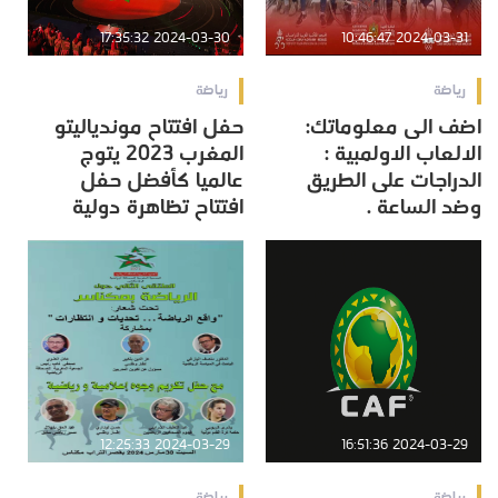
2024-03-30 17:35:32
2024-03-31 10:46:47
رياضة
رياضة
اضف الى معلوماتك:
حفل افتتاح موندياليتو
الالعاب الاولمبية :
المغرب 2023 يتوج
الدراجات على الطريق
عالميا كأفضل حفل
وضد الساعة .
افتتاح تظاهرة دولية
2024-03-29 12:25:33
2024-03-29 16:51:36
رياضة
رياضة