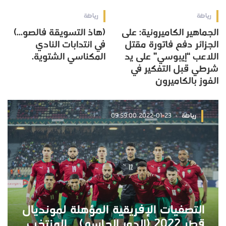
رياضة
رياضة
الجماهير الكاميرونية: على
(هاذ التسويقة فالصو...)
الجزائر دفع فاتورة مقتل
في انتدابات النادي
اللاعب “إيبوسي” على يد
المكناسي الشتوية.
شرطي قبل التفكير في
الفوز بالكاميرون
رياضة
2022-01-23 09:59:00
التصفيات الإفريقية المؤهلة لمونديال
قطر 2022 (الدور الحاسم) .. المنتخب