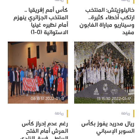
خاليلوزيتش: المنتخب
كأس أمم إفريقيا ..
ارتكب أخطاء كثيرة..
المنتخب الجزائري ينهزم
وسيناريو مباراة الغابون
أمام نظيره غينيا
مفيد
الاستوائية (0-1)
2022-01-17 08:18:51
2022-01-17 13:15:30
رياضة
رياضة
ريال مدريد يفوز بكأس
رغم عدم إحراز كأس
السوبر الإسباني
العرش أمام الفتح
الرباطي فريق النادي