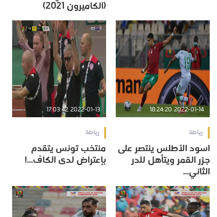
(الكاميرون 2021)
2022-01-13 17:03:42
2022-01-14 18:24:20
رياضة
رياضة
اسود الأطلس ينتصر على
منتخب تونس يتقدم
جزر القمر ويتأهل للدر
بإعتراض لدى الكاف...!‎‎
الثاني...