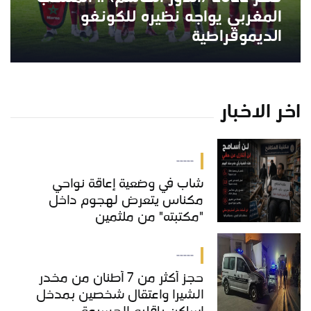
المغربي يواجه نظيره للكونغو
الديموقراطية
اخر الاخبار
-----
شاب في وضعية إعاقة نواحي
مكناس يتعرض لهجوم داخل
"مكتبته" من ملثمين
-----
حجز أكثر من 7 أطنان من مخدر
الشيرا واعتقال شخصين بمدخل