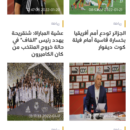
2022-01-20 12:47:06
2022-01-21 08:53:22
رياضة
رياضة
الجزائر تودع أمم أفريقيا
عشية المباراة: شنقريحة
بخسارة قاسية أمام فيلة
يهدد رئيس "الفاف" في
كوت ديفوار
حالة خروج المنتخب من
كان الكاميرون
2022-01-17 13:17:33
2022-01-19 09:18:48
رياضة
رياضة