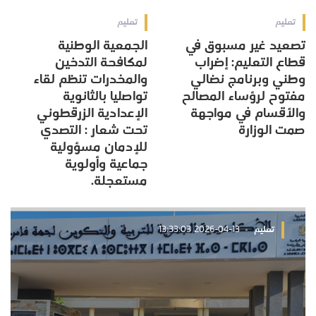
تعليم
تعليم
تصعيد غير مسبوق في
الجمعية الوطنية
قطاع التعليم: إضراب
لمكافحة التدخين
وطني وبرنامج نضالي
والمخدرات تنظم لقاء
مفتوح لرؤساء المصالح
تواصليا بالثانوية
والأقسام في مواجهة
الإعدادية الزرقطوني
صمت الوزارة
تحت شعار : التصدي
للإدمان مسؤولية
جماعية وأولوية
مستعجلة.
تعليم
2026-04-13 13:33:03