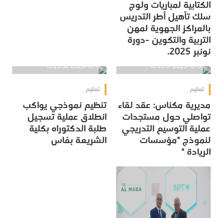
الكتابية لمباريات ولوج
سلك تأهيل أطر التدريس
بالمراكز الجهوية لمهن
التربية والتكوين -دورة
نونبر 2025.
2025-10-19 13:23:52
2025-10-30 10:23:17
تعليم
تعليم
مديرية مكناس: عقد لقاء
تنظيم نموذجي يواكب
تواصلي حول مستجدات
انطلاق عملية تسجيل
عملية التوسيع التدريجي
طلبة الدكتوراه بكلية
لنموذج "مؤسسات
الشريعة بفاس
الريادة "