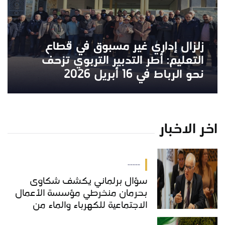
زلزال إداري غير مسبوق في قطاع
التعليم: أطر التدبير التربوي تزحف
نحو الرباط في 16 أبريل 2026
اخر الاخبار
-----
سؤال برلماني يكشف شكاوى
بحرمان منخرطي مؤسسة الأعمال
الاجتماعية للكهرباء والماء من
خدمات "COS'ONE"