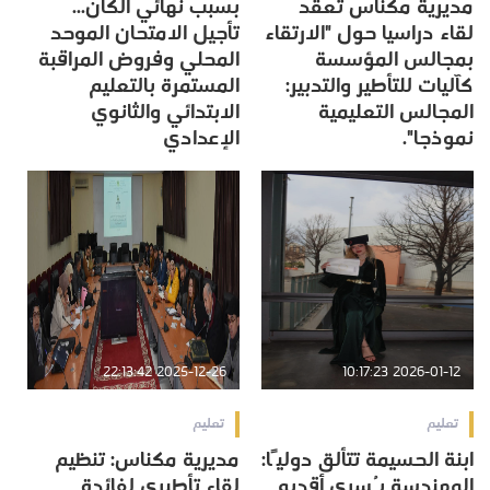
مديرية مكناس تعقد
بسبب نهائي الكان...
لقاء دراسيا حول "الارتقاء
تأجيل الامتحان الموحد
بمجالس المؤسسة
المحلي وفروض المراقبة
كآليات للتأطير والتدبير:
المستمرة بالتعليم
المجالس التعليمية
الابتدائي والثانوي
نموذجا".
الإعدادي
2025-12-26 22:13:42
2026-01-12 10:17:23
تعليم
تعليم
ابنة الحسيمة تتألق دوليًا:
مديرية مكناس: تنظيم
المهندسة يُسرى أقديم
لقاء تأطيري لفائدة