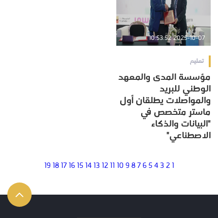
2025-10-07 10:53:52
تعليم
مؤسسة المدى والمعهد
الوطني للبريد
والمواصلات يطلقان أول
ماستر متخصص في
"البيانات والذكاء
الاصطناعي"
19
18
17
16
15
14
13
12
11
10
9
8
7
6
5
4
3
2
1