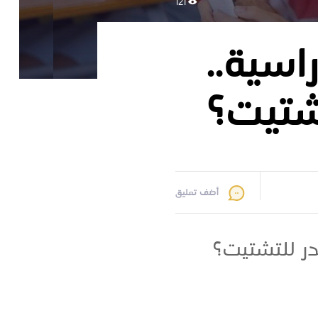
121
اسية..
شتيت؟
أضف تعليق
در للتشتيت؟