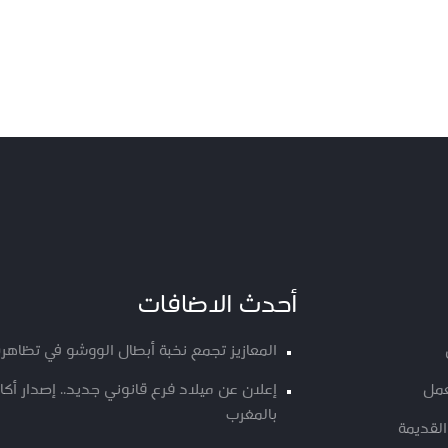
أحدث الاضافات
المعازيز تجمع نخبة أبطال الووشو في تظاهرة
عمل
إعلان عن ميلاد فرع قانوني جديد.. إصدار أ
بالمغرب
القديمة