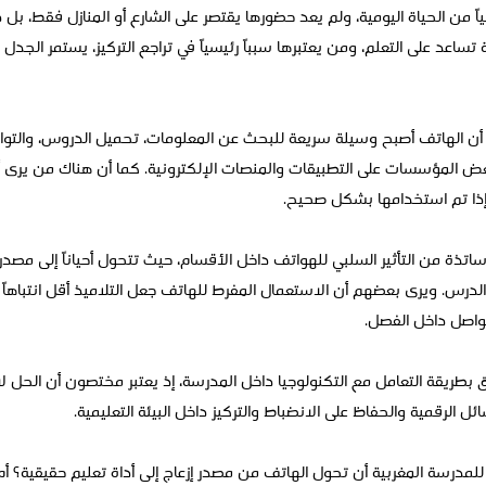
ً من الحياة اليومية، ولم يعد حضورها يقتصر على الشارع أو المنازل فقط، بل 
ة تساعد على التعلم، ومن يعتبرها سبباً رئيسياً في تراجع التركيز، يستمر الجد
أن الهاتف أصبح وسيلة سريعة للبحث عن المعلومات، تحميل الدروس، والتواص
بعض المؤسسات على التطبيقات والمنصات الإلكترونية. كما أن هناك من يرى 
 إذا تم استخدامها بشكل صحيح.
اتذة من التأثير السلبي للهواتف داخل الأقسام، حيث تتحول أحياناً إلى مصد
الدرس. ويرى بعضهم أن الاستعمال المفرط للهاتف جعل التلاميذ أقل انتباهاً وأ
واصل داخل الفصل.
ق بطريقة التعامل مع التكنولوجيا داخل المدرسة، إذ يعتبر مختصون أن الحل 
ل الرقمية والحفاظ على الانضباط والتركيز داخل البيئة التعليمية.
مدرسة المغربية أن تحول الهاتف من مصدر إزعاج إلى أداة تعليم حقيقية؟ أم أ