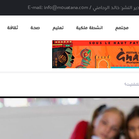
لد الرحامني / E-mail: info@mouatana.com
مجتمع
انشطة ملكية
تعليم
صحة
ثقافة
للتشتيت؟