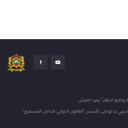
 وطنية احتفاءً بعيد العرش
كاديمي يدعو إلى تأسيس "القانون الدولي الخاص المسطري"