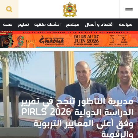
سياسة
اقتصاد و أعمال
مجتمع
انشطة ملكية
تعليم
صحة
مديرية الناظور تنجح في تمرير
الدراسة الدولية PIRLS 2026
وفق أعلى المعايير التربوية
والرقمية