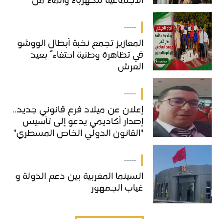
الاجتماعية للكهرباء والماء من
خدمات "COS'ONE"
-----
المعازيز تجمع نخبة أبطال الووشو
في تظاهرة وطنية احتفاءً بعيد
العرش
-----
إعلان عن ميلاد فرع قانوني جديد..
إصدار أكاديمي يدعو إلى تأسيس
"القانون الدولي الخاص المسطري"
بالمغرب
-----
السينما المغربية بين دعم الدولة و
غياب الجمهور