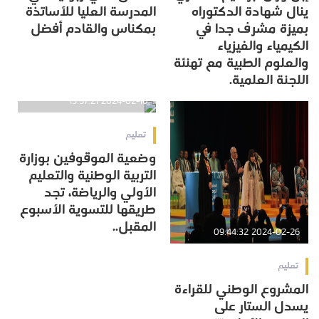
ينال شهادة الدكتوراه
المدرسة العليا للأساتذة
بميزة مشرف جدا في
بمكناس والقادم أفضل
الكيمياء والفيزياء
والعلوم الطبية مع تهنئة
اللجنة العلمية.
2024-02-16 15:57:21
تعليم
وضعية الموقوفين بوزارة
التربية الوطنية والتعليم
الأولي والرياضة، تجد
طريقها للتسوية الأسبوع
المقبل..
2024-02-26 09:44:32
تعليم
المشروع الوطني للقراءة
يسدل الستار على