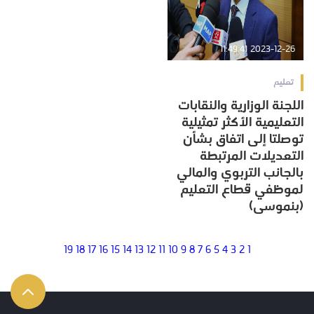
2023-12-26 11:49:41
تعليم
اللجنة الوزارية والنقابات
التعليمية الأكثر تمثيلية
توصلتا إلى اتفاق بشأن
التعديلات المرتبطة
بالجانب التربوي والمالي
لموظفي قطاع التعليم
(بنموسى)
19
18
17
16
15
14
13
12
11
10
9
8
7
6
5
4
3
2
1