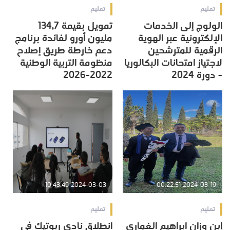
تعليم
تعليم
الولوج إلى الخدمات
تمويل بقيمة 134,7
الإلكترونية عبر الهوية
مليون أورو لفائدة برنامج
الرقمية للمترشحين
دعم خارطة طريق إصلاح
لاجتياز امتحانات البكالوريا
منظومة التربية الوطنية
- دورة 2024
2022-2026
2024-03-03 10:43:49
2024-03-19 00:22:51
تعليم
تعليم
إبن وزان ابراهيم الغماري
انطلاق نادي ربوتيك في