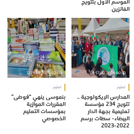
الموسم الأول بتتويج
الفائزين
2024-02-03 12:29:48
2024-02-10 09:57:00
تعليم
تعليم
المدارس الإيكولوجية ..
بنموسى ينهي “فوضى”
تتويج 234 مؤسسة
المقررات الموازية
تعليمية بجهة الدار
بمؤسسات التعليم
البيضاء- سطات برسم
الخصوصي
2022-2023