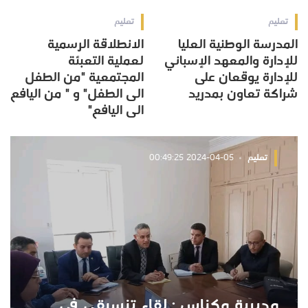
تعليم
تعليم
المدرسة الوطنية العليا
الانطلاقة الرسمية
للإدارة والمعهد الإسباني
لعملية التعبئة
للإدارة يوقعان على
المجتمعية "من الطفل
شراكة تعاون بمدريد
الى الطفل" و " من اليافع
الى اليافع"
تعليم
2024-04-05 00:49:25
مديرية مكناس : لقاء تنسيقي في