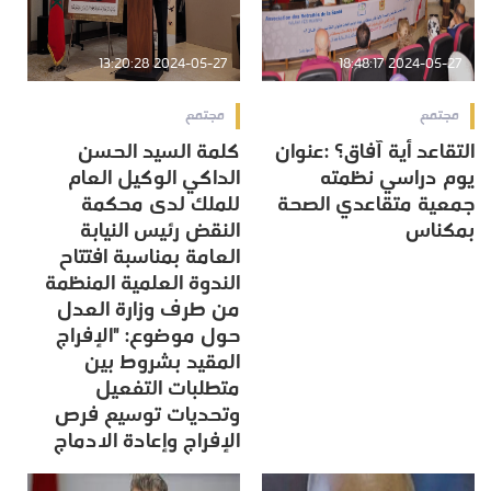
2024-05-27 13:20:28
2024-05-27 18:48:17
مجتمع
مجتمع
التقاعد أية آفاق؟ :عنوان
كلمة السيد الحسن
يوم دراسي نظمته
الداكي الوكيل العام
جمعية متقاعدي الصحة
للملك لدى محكمة
بمكناس
النقض رئيس النيابة
العامة بمناسبة افتتاح
الندوة العلمية المنظمة
من طرف وزارة العدل
حول موضوع: "الإفراج
المقيد بشروط بين
متطلبات التفعيل
وتحديات توسيع فرص
الإفراج وإعادة الادماج