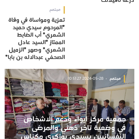
درعة تافيلالت
مجتمع
تعزية ومواساة في وفاة
*المرحوم سيدي حميد
الشعري* أب الضابط
الممتاز *السيد عادل
الشعري* وصهر *الزميل
الصحفي عبدالاله بن بابا*
مجتمع
2024-05-28 10:51:27
جمعية مركز ايواء ودعم الاشخاص
في وضعية تاخر ذهني والمرضى
النفسانيين بسيدي بوزكري مكناس