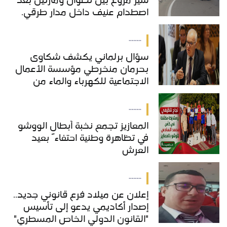
سير مروع بين تطوان ومارتيل بعد
اصطدام عنيف داخل مدار طرقي.
-----
سؤال برلماني يكشف شكاوى
بحرمان منخرطي مؤسسة الأعمال
الاجتماعية للكهرباء والماء من
خدمات "COS'ONE"
-----
المعازيز تجمع نخبة أبطال الووشو
في تظاهرة وطنية احتفاءً بعيد
العرش
-----
إعلان عن ميلاد فرع قانوني جديد..
إصدار أكاديمي يدعو إلى تأسيس
"القانون الدولي الخاص المسطري"