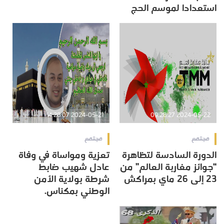
استعدادا لموسم الحج
2024-05-21 14:28:07
2024-05-22 09:28:27
مجتمع
مجتمع
الدورة السادسة لتظاهرة
تعزية ومواساة في وفاة
“جوائز مغاربة العالم” من
عادل شهيب ضابط
23 إلى 26 ماي بمراكش
شرطة بولاية الأمن
الوطني بمكناس.