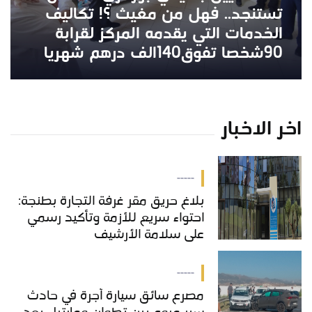
تستنجد.. فهل من مغيث ؟! تكاليف
الخدمات التي يقدمه المركز لقرابة
90شخصا تفوق140الف درهم شهريا
اخر الاخبار
-----
بلاغ حريق مقر غرفة التجارة بطنجة:
احتواء سريع للأزمة وتأكيد رسمي
على سلامة الأرشيف
-----
مصرع سائق سيارة أجرة في حادث