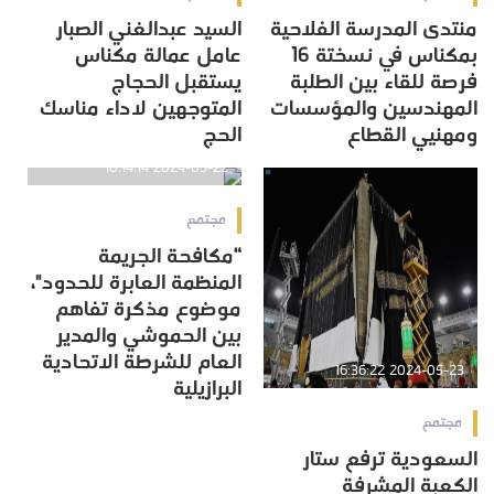
منتدى المدرسة الفلاحية
السيد عبدالغني الصبار
بمكناس في نسختة 16
عامل عمالة مكناس
فرصة للقاء بين الطلبة
يستقبل الحجاج
المهندسين والمؤسسات
المتوجهين لاداء مناسك
ومهنيي القطاع
الحج
2024-05-22 10:14:14
مجتمع
“مكافحة الجريمة
المنظمة العابرة للحدود"،
موضوع مذكرة تفاهم
بين الحموشي والمدير
العام للشرطة الاتحادية
2024-05-23 16:36:22
البرازيلية
مجتمع
السعودية ترفع ستار
الكعبة المشرفة