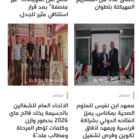
المهيكلة بتطوان
منصفة” بعد قرار
استئنافي مثير للجدل.
2026-05-01 23:21:26
2026-05-02 14:00:46
مجتمع
مجتمع
معهد ابن نفيس للعلوم
الاتحاد العام للشغالين
الصحية بمكناس، يعزز
بالحسيمة يخلد فاتح ماي
انفتاحه الدولي بشراكة
2026 بحضور وازن
فرنسية ويمهد لآفاق
وكلمات تؤطر المرحلة
تكوين وفرص تشغيل
ومطالب ملحّة