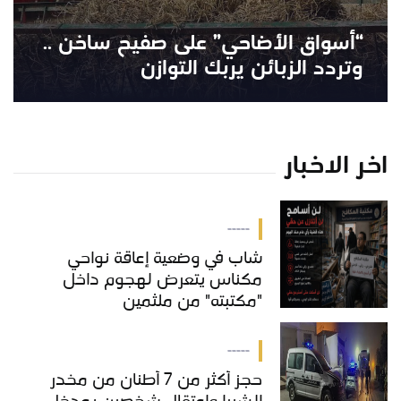
“أسواق الأضاحي” على صفيح ساخن ..
وتردد الزبائن يربك التوازن
اخر الاخبار
-----
شاب في وضعية إعاقة نواحي
مكناس يتعرض لهجوم داخل
"مكتبته" من ملثمين
-----
حجز أكثر من 7 أطنان من مخدر