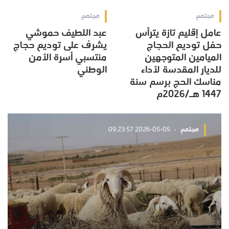
مجتمع
مجتمع
عامل إقليم تازة يترأس
عبد اللطيف حموشي
حفل توديع الحجاج
يشرف على توديع حجاج
الميامين المتوجهين
منتسبي أسرة الأمن
للديار المقدسة لأداء
الوطني
مناسك الحج برسم سنة
1447 هـ/2026م
مجتمع
2026-05-05 09:23:57