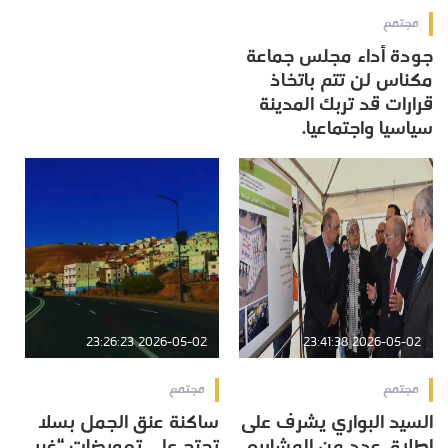
مجتمع
جودة أداء مجلس جماعة
مكناس لن تتم باتخاذ
قرارات قد تربك المدينة
سياسيا واجتماعيا.
2026-05-02 23:26:23
2026-05-02 23:41:38
مجتمع
مجتمع
السيد البواري يشرف على
ساكنة عنق الجمل بسلا
إطلاق عدد من المشاريع
تحتج على تعويضات “غير