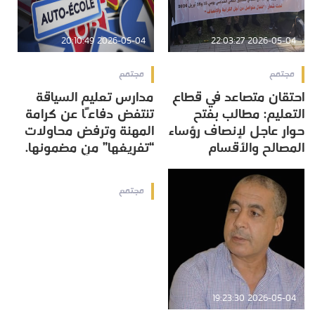
2026-05-04 20:10:49
2026-05-04 22:03:27
مجتمع
مجتمع
احتقان متصاعد في قطاع
مدارس تعليم السياقة
التعليم: مطالب بفتح
تنتفض دفاعًا عن كرامة
حوار عاجل لإنصاف رؤساء
المهنة وترفض محاولات
المصالح والأقسام
“تفريغها” من مضمونها.
2026-05-04 19:20:56
مجتمع
2026-05-04 19:23:30