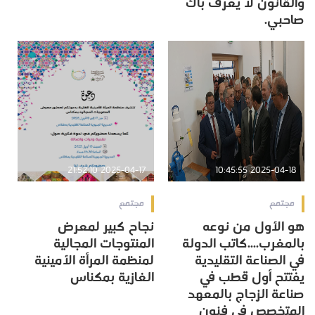
والقانون لا يعرف باك
صاحبي.
2025-04-17 21:52:10
2025-04-18 10:45:55
مجتمع
مجتمع
هو الأول من نوعه
نجاح كبير لمعرض
بالمغرب....كاتب الدولة
المنتوجات المجالية
في الصناعة التقليدية
لمنظمة المرأة الأمينية
يفتتح أول قطب في
الغازية بمكناس
صناعة الزجاج بالمعهد
المتخصص في فنون