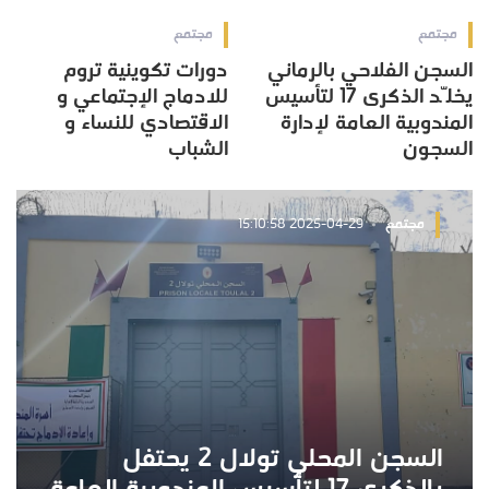
مجتمع
مجتمع
السجن الفلاحي بالرماني
دورات تكوينية تروم
يخلّد الذكرى 17 لتأسيس
للادماج الإجتماعي و
المندوبية العامة لإدارة
الاقتصادي للنساء و
السجون
الشباب
مجتمع
2025-04-29 15:10:58
السجن المحلي تولال 2 يحتفل