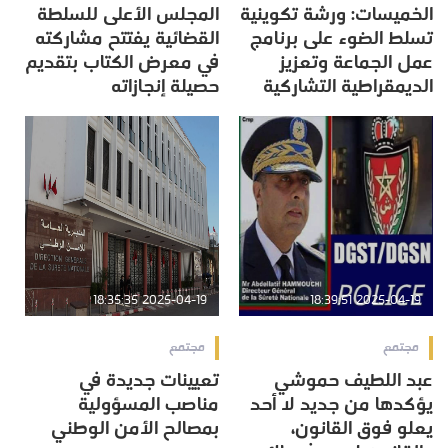
الخميسات: ورشة تكوينية
المجلس الأعلى للسلطة
تسلط الضوء على برنامج
القضائية يفتتح مشاركته
عمل الجماعة وتعزيز
في معرض الكتاب بتقديم
الديمقراطية التشاركية
حصيلة إنجازاته
2025-04-19 18:35:35
2025-04-19 18:39:51
مجتمع
مجتمع
‏عبد اللطيف حموشي
تعيينات جديدة في
يؤكدها من جديد لا أحد
مناصب المسؤولية
يعلو فوق القانون،
بمصالح الأمن الوطني