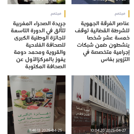
مجتمع
مجتمع
عناصر الفرقة الجهوية
جريدة الصحراء المغربية
للشرطة القضائية توقف
تتألق في الدورة التاسعة
خمسة عشر شخصا
للجائزة الوطنية الكبرى
ينشطون ضمن شبكات
للصحافة الفلاحية
إجرامية متخصصة في
والقروية ومحمد دومة
التزوير بفاس
يفوز بالمركزالأول عن
الصحافة المكتوبة
2025-04-25 11:46:13
2025-04-27 10:04:20