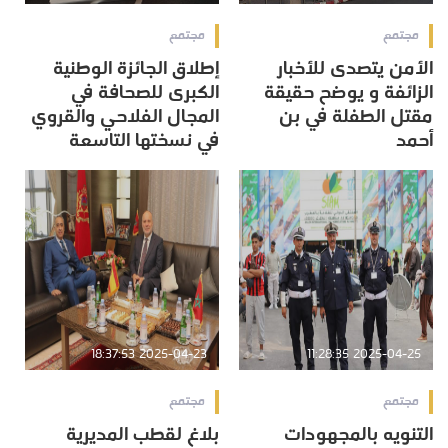
مجتمع
مجتمع
الأمن يتصدى للأخبار
إطلاق الجائزة الوطنية
الزائفة و يوضح حقيقة
الكبرى للصحافة في
مقتل الطفلة في بن
المجال الفلاحي والقروي
أحمد
في نسختها التاسعة
2025-04-23 18:37:53
2025-04-25 11:28:35
مجتمع
مجتمع
التنويه بالمجهودات
بلاغ لقطب المديرية