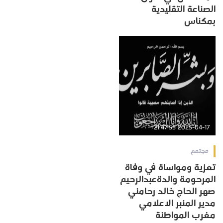
الصناعة التقليدية
بمكناس
2025-04-17 21:47:55
مجتمع
تعزية ومواساة في وفاة
المرحومة والدةعبدالرحيم
صهر الحاج خالد رحامني
مدير المنبر الاعلامي
مغرب المواطنة