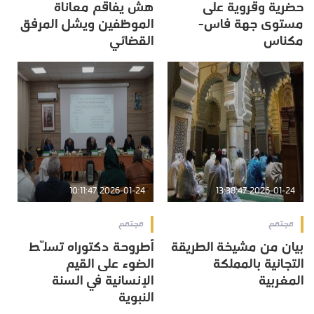
حضرية وقروية على
هش يفاقم معاناة
مستوى جهة فاس-
الموظفين ويشل المرفق
مكناس
القضائي
2026-01-24 10:11:47
2026-01-24 13:38:47
مجتمع
مجتمع
بيان من مشيخة الطريقة
أطروحة دكتوراه تسلّط
التجانية بالمملكة
الضوء على القيم
المغربية
الإنسانية في السنة
النبوية