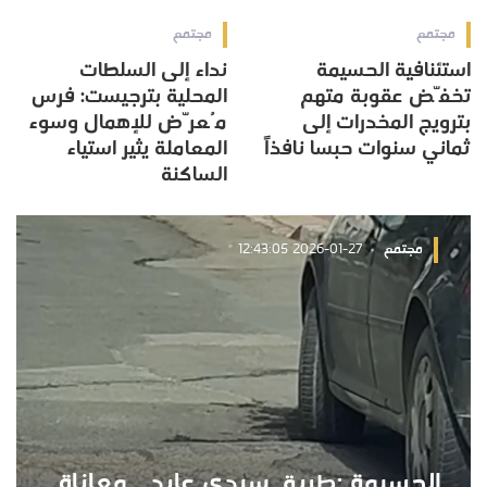
مجتمع
مجتمع
استئنافية الحسيمة
نداء إلى السلطات
تخفّض عقوبة متهم
المحلية بترجيست: فرس
بترويج المخدرات إلى
مُعرّض للإهمال وسوء
ثماني سنوات حبسا نافذاً
المعاملة يثير استياء
الساكنة
مجتمع
2026-01-27 12:43:05
الحسيمة :طريق سيدي عابد… معاناة