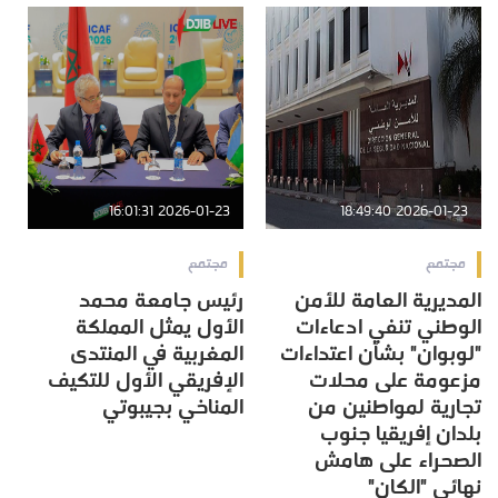
2026-01-23 16:01:31
2026-01-23 18:49:40
مجتمع
مجتمع
المديرية العامة للأمن
رئيس جامعة محمد
الوطني تنفي ادعاءات
الأول يمثل المملكة
"لوبوان" بشأن اعتداءات
المغربية في المنتدى
مزعومة على محلات
الإفريقي الأول للتكيف
تجارية لمواطنين من
المناخي بجيبوتي
بلدان إفريقيا جنوب
الصحراء على هامش
نهائي "الكان"