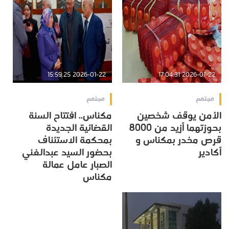
2026-01-22 15:59:25
2026-01-22 17:04:31
مجتمع
مجتمع
الأمن يوقف شخصين
مكناس.. افتتاح السنة
بحوزتهما أزيد من 8000
القضائية الجديدة
قرص مخدر بمكناس و
بمحكمة الاستئناف
أكادير
بحضور السيد عبدالغني
الصبار عامل عمالة
مكناس