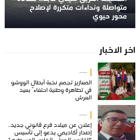
متواصلة ونداءات متكررة لإصلاح
محور حيوي
اخر الاخبار
-----
المعازيز تجمع نخبة أبطال الووشو
في تظاهرة وطنية احتفاءً بعيد
العرش
-----
إعلان عن ميلاد فرع قانوني جديد..
إصدار أكاديمي يدعو إلى تأسيس