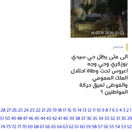
2026-01-22 14:50:19
مجتمع
الى متى يظل حي سيدي
بوزكري وحي وجه
اعروس تحت وطاة احتلال
الملك العمومي
والفوضى تعيق حركة
المواطنين ؟
28
27
26
25
24
23
22
21
20
19
18
17
16
15
14
13
12
11
10
9
8
7
6
5
4
3
2
1
51
50
49
48
47
46
45
44
43
42
41
40
39
38
37
36
35
34
33
32
31
30
29
74
73
72
71
70
69
68
67
66
65
64
63
62
61
60
59
58
57
56
55
54
53
52