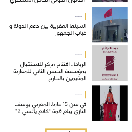
"القانون الدولي الخاص المسطري"
بالمغرب
-----
السينما المغربية بين دعم الدولة و
غياب الجمهور
-----
الرباط.. افتتاح مركز للاستقبال
بمؤسسة الحسن الثاني للمغاربة
المقيمين بالخارج
-----
في سن 15 عاما، المغربي يوسف
التازي يبلغ قمة “كانغ ياتسي 2”