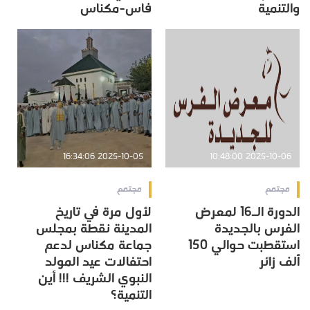
والتنمية
فاس-مكناس
2025-10-05 16:34:06
2025-10-06 10:48:00
مجتمع
مجتمع
الدورة الـ16 لمعرض
لأول مرة في تاريخ
الفرس بالجديدة
المدينة نقطة بمجلس
استقطبت حوالي 150
جماعة مكناس لدعم
ألف زائر
احتفالات عيد المولد
النبوي الشريف !!! أين
التنمية؟