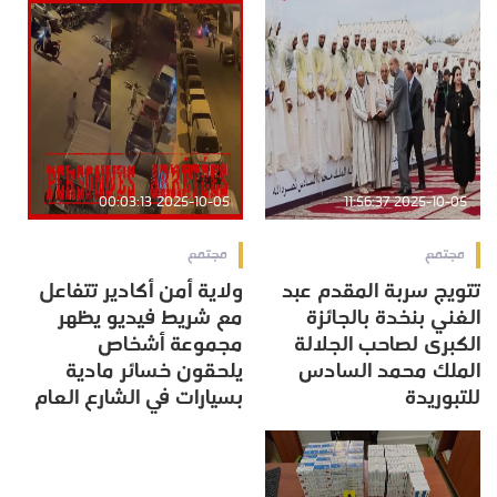
2025-10-05 00:03:13
2025-10-05 11:56:37
مجتمع
مجتمع
تتويج سربة المقدم عبد
ولاية أمن أكادير تتفاعل
الغني بنخدة بالجائزة
مع شريط فيديو يظهر
الكبرى لصاحب الجلالة
مجموعة أشخاص
الملك محمد السادس
يلحقون خسائر مادية
للتبوريدة
بسيارات في الشارع العام