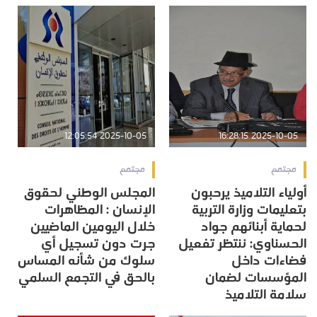
2025-10-05 12:05:54
2025-10-05 16:28:15
مجتمع
مجتمع
أولياء التلاميذ يرحبون
المجلس الوطني لحقوق
بتعليمات وزارة التربية
الإنسان : المظاهرات
لحماية أبنائهم جواد
خلال اليومين الماضيين
الحسناوي: ننتظر تفعيل
جرت دون تسجيل أي
فضاءات داخل
سلوك من شأنه المساس
المؤسسات لضمان
بالحق في التجمع السلمي
سلامة التلاميذ