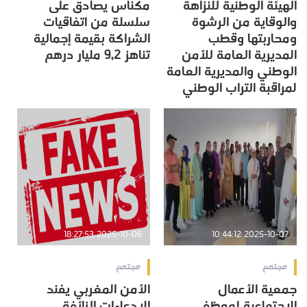
الهيئة الوطنية للنزاهة
مكناس يصادق على
والوقاية من الرشوة
سلسلة من اتفاقيات
ومحاربتها وقطب
الشراكة بقيمة إجمالية
المديرية العامة للأمن
تناهز 9,2 مليار درهم
الوطني والمديرية العامة
لمراقبة التراب الوطني
2025-10-06 18:27:53
2025-10-07 10:44:12
مجتمع
مجتمع
جمعية الأعمال
الأمن المغربي يفند
الاجتماعية لموظفي
الادعاءات الزائفة