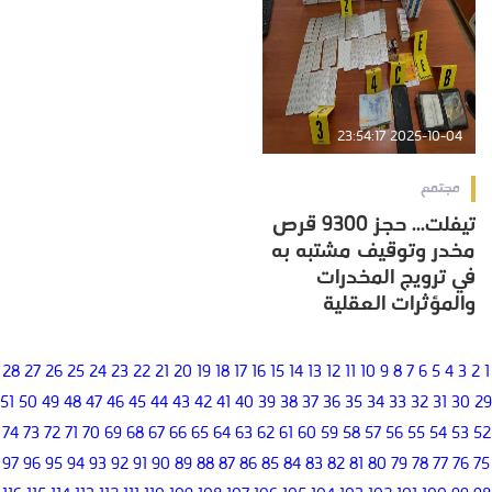
2025-10-04 23:54:17
مجتمع
تيفلت... حجز 9300 قرص
مخدر وتوقيف مشتبه به
في ترويج المخدرات
والمؤثرات العقلية
28
27
26
25
24
23
22
21
20
19
18
17
16
15
14
13
12
11
10
9
8
7
6
5
4
3
2
1
51
50
49
48
47
46
45
44
43
42
41
40
39
38
37
36
35
34
33
32
31
30
29
74
73
72
71
70
69
68
67
66
65
64
63
62
61
60
59
58
57
56
55
54
53
52
97
96
95
94
93
92
91
90
89
88
87
86
85
84
83
82
81
80
79
78
77
76
75