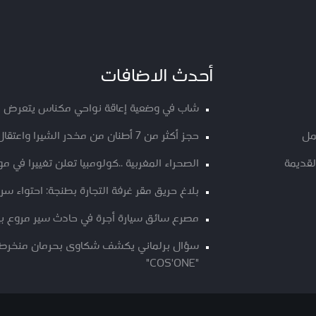
أحدث الاضافات
شاب في وضعية إعاقة نواحي مكناس يتعرض ل
مل
حجز أكثر من 7 أطنان من مخدر الشيرا واعتقال شخصين بمدخل إساكن بإقليم الحسيمة
لقديمة
الصحراء المغربية ..كولومبيا تعلن تغييرا في 
بلاغ حريق مقر غرفة التجارة بطنجة: احتواء س
مصرع سائق سيارة أجرة في حادث سير مروع ب
سؤال برلماني يكشف شكاوى بحرمان منخرطي م
"COS'ONE"