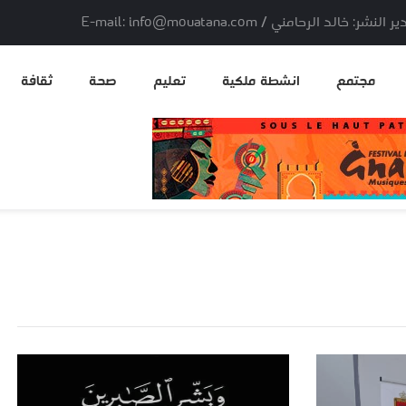
لد الرحامني / E-mail: info@mouatana.com
مجتمع
انشطة ملكية
تعليم
صحة
ثقافة