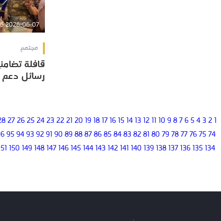
2026-06-07 11:30:36
مجتمع
قافلة تضامني
قافلة تضامني
رسائل دعم و
رسائل دعم و
28
27
26
25
24
23
22
21
20
19
18
17
16
15
14
13
12
11
10
9
8
7
6
5
4
3
2
1
96
95
94
93
92
91
90
89
88
87
86
85
84
83
82
81
80
79
78
77
76
75
74
151
150
149
148
147
146
145
144
143
142
141
140
139
138
137
136
135
134