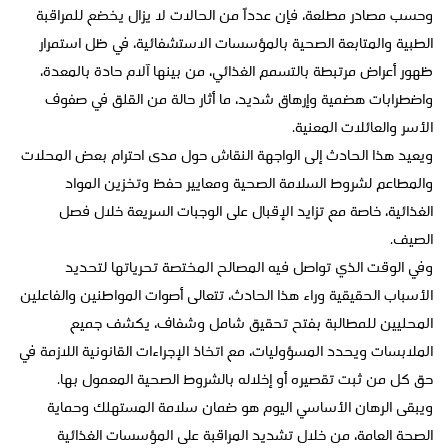
وحسب مصادر مطلعة، فإن عدداً من الحالات لا يزال يخضع للمراقبة
الطبية والمتابعة الصحية بالمؤسسات الاستشفائية، في ظل استمرار
ظهور أعراض مرتبطة بالتسمم الغذائي، من بينها آلام حادة بالمعدة،
واضطرابات هضمية وإرهاق شديد، ما أثار حالة من القلق في صفوف
الأسر والعائلات المعنية.
ويعيد هذا الحادث إلى الواجهة النقاش حول مدى احترام بعض المحلات
والمطاعم لشروط السلامة الصحية ومعايير حفظ وتخزين المواد
الغذائية، خاصة مع تزايد الإقبال على الوجبات السريعة خلال فصل
الصيف.
وفي الوقت الذي تواصل فيه المصالح المختصة تحرياتها لتحديد
الأسباب الحقيقية وراء هذا الحادث، تتعالى أصوات المواطنين والفاعلين
المحليين للمطالبة بفتح تحقيق شامل وشفاف، يكشف جميع
الملابسات ويحدد المسؤوليات، مع اتخاذ الإجراءات القانونية اللازمة في
حق كل من ثبت تقصيره أو إخلاله بالشروط الصحية المعمول بها.
ويبقى الرهان الأساسي اليوم هو ضمان سلامة المستهلك وحماية
الصحة العامة، من خلال تشديد المراقبة على المؤسسات الغذائية