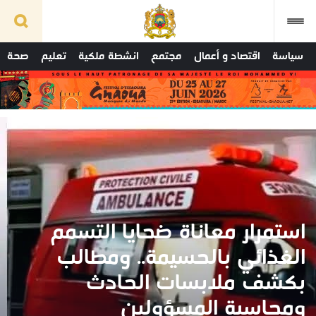
سياسة
اقتصاد و أعمال
مجتمع
انشطة ملكية
تعليم
صحة
استمرار معاناة ضحايا التسمم
الغذائي بالحسيمة.. ومطالب
بكشف ملابسات الحادث
ومحاسبة المسؤولين