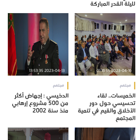
لليلة القدر المباركة
2023-04-13 13:53:35
2023-04-16 01:18:55
مجتمع
مجتمع
الخميسات.. لقاء
الدخيسي : إجهاض أكثر
تحسيسي حول دور
من 500 مشروع إرهابي
الأخلاق والقيم في تنمية
منذ سنة 2002
المجتمع