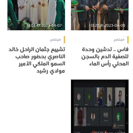
2023-04-07 14:04:47
2023-04-08 13:20:41
مجتمع
مجتمع
فاس .. تدشين وحدة
تشييع جثمان الراحل خالد
لتصفية الدم بالسجن
الناصري بحضور صاحب
المحلي رأس الماء
السمو الملكي الأمير
مولاي رشيد