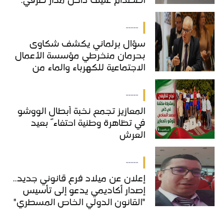
اصطدام عنيف داخل مدار طرقي.
-----
سؤال برلماني يكشف شكاوى
بحرمان منخرطي مؤسسة الأعمال
الاجتماعية للكهرباء والماء من
خدمات "COS'ONE"
-----
المعازيز تجمع نخبة أبطال الووشو
في تظاهرة وطنية احتفاءً بعيد
العرش
-----
إعلان عن ميلاد فرع قانوني جديد..
إصدار أكاديمي يدعو إلى تأسيس
"القانون الدولي الخاص المسطري"
بالمغرب