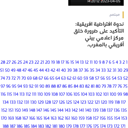
2023-04-05 14:20:12
مجتمع
ندوة افتراضية افريقية:
التأكيد على ضرورة خلق
مركز اعلامي بيئي
أفريقي بالمغرب.
28
27
26
25
24
23
22
21
20
19
18
17
16
15
14
13
12
11
10
9
8
7
6
5
4
3
2
1
51
50
49
48
47
46
45
44
43
42
41
40
39
38
37
36
35
34
33
32
31
30
29
74
73
72
71
70
69
68
67
66
65
64
63
62
61
60
59
58
57
56
55
54
53
52
97
96
95
94
93
92
91
90
89
88
87
86
85
84
83
82
81
80
79
78
77
76
75
116
115
114
113
112
111
110
109
108
107
106
105
104
103
102
101
100
99
98
134
133
132
131
130
129
128
127
126
125
124
123
122
121
120
119
118
117
152
151
150
149
148
147
146
145
144
143
142
141
140
139
138
137
136
135
170
169
168
167
166
165
164
163
162
161
160
159
158
157
156
155
154
153
188
187
186
185
184
183
182
181
180
179
178
177
176
175
174
173
172
171