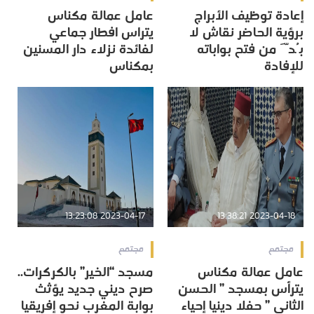
إعادة توظيف الأبراج
عامل عمالة مكناس
برؤية الحاضر نقاش لا
يتراس افطار جماعي
بُدَّ من فتح بواباته
لفائدة نزلاء دار المسنين
للإفادة
بمكناس
2023-04-17 13:23:08
2023-04-18 13:38:21
مجتمع
مجتمع
عامل عمالة مكناس
مسجد “الخير” بالكركرات..
يترأس بمسجد ” الحسن
صرح ديني جديد يؤثث
الثاني ” حفلا دينيا إحياء
بوابة المغرب نحو إفريقيا