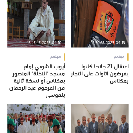
2023-04-10 15:45:45
2023-04-13 12:59:23
مجتمع
مجتمع
اعتقال 21 جانحا كانوا
أيوب الشوبي إمام
يفرضون اتاوات على التجار
مسجد "النخلة" المنصور
بمكناس
بمكناس أو نسخة ثانية
من المرحوم عبد الرحمان
بنموسى