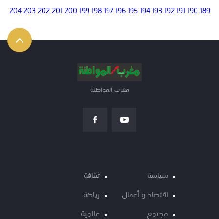
204
203
202
201
200
199
198
197
196
195
194
193
192
191
190
189
مغرب المواطنة
سياسة
ثقافة
اقتصاد و أعمال
رياضة
مجتمع
عالمية