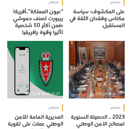
مجتمع
مجتمع
على المكشوف: سياسة
“عيون المملكة”..أفريكا
مكناس وفقدان الثقة في
ريبورت تصنف حموشي
المستقبل.
ضمن أكثر 50 شخصية
تأثيرا وقوة بإفريقيا
2023-12-27 09:02:43
2023-12-27 09:17:01
مجتمع
مجتمع
2023 .. الحصيلة السنوية
المديرية العامة للأمن
لمصالح الأمن الوطني
الوطني عملت على تقوية