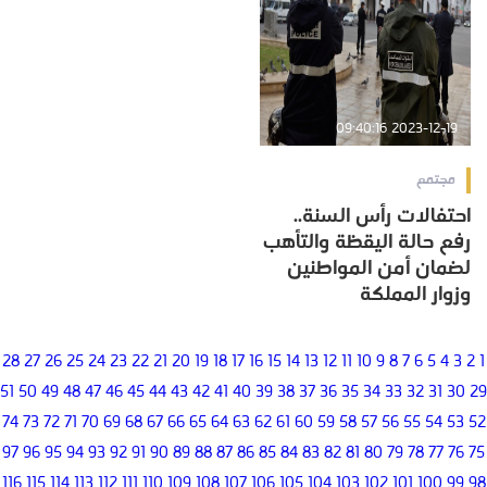
2023-12-19 09:40:16
مجتمع
احتفالات رأس السنة..
رفع حالة اليقظة والتأهب
لضمان أمن المواطنين
وزوار المملكة
28
27
26
25
24
23
22
21
20
19
18
17
16
15
14
13
12
11
10
9
8
7
6
5
4
3
2
1
51
50
49
48
47
46
45
44
43
42
41
40
39
38
37
36
35
34
33
32
31
30
29
74
73
72
71
70
69
68
67
66
65
64
63
62
61
60
59
58
57
56
55
54
53
52
97
96
95
94
93
92
91
90
89
88
87
86
85
84
83
82
81
80
79
78
77
76
75
116
115
114
113
112
111
110
109
108
107
106
105
104
103
102
101
100
99
98