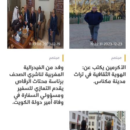
2023-12-19 11:33:08
2023-12-23 19:22:31
مجتمع
مجتمع
الأكرمين يكتب عن:
وفد من الفيدرالية
الهوية الثقافية في تراث
المغربية لناشري الصحف
مدينة مكناس.
برئاسة محتاث الرقاص
يقدم التعازي للسفير
ومسؤولي السفارة في
وفاة أمير دولة الكويت.