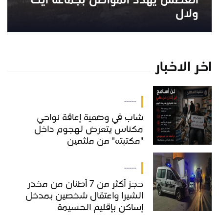
العطش يهدد المواطن بجماعة أيت
ولال
اخر الاخبار
-----
شاب في وضعية إعاقة نواحي
مكناس يتعرض لهجوم داخل
"مكتبته" من ملثمين
-----
حجز أكثر من 7 أطنان من مخدر
الشيرا واعتقال شخصين بمدخل
إساكن بإقليم الحسيمة