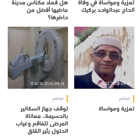
تعزية ومواساة في وفاة
هل فعلا مكناس مدينة
الحاج عبدالواحد بركيك
ماضيها أفضل من
حاضرها؟
2025-09-13 17:42:15
2025-09-13 17:45:42
مجتمع
مجتمع
تعزية ومواساة
توقف جهاز السكانير
بالحسيمة.. معاناة
المرضى تتفاقم وغياب
الحلول يثير القلق