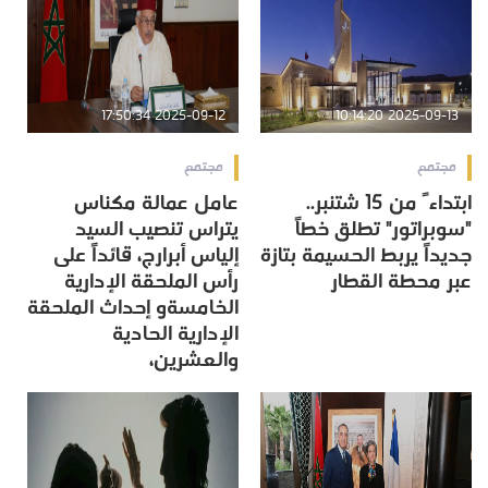
2025-09-12 17:50:34
2025-09-13 10:14:20
مجتمع
مجتمع
ابتداءً من 15 شتنبر..
عامل عمالة مكناس
"سوبراتور" تطلق خطاً
يتراس تنصيب السيد
جديداً يربط الحسيمة بتازة
إلياس أبرارج، قائداً على
عبر محطة القطار
رأس الملحقة الإدارية
الخامسةو إحداث الملحقة
الإدارية الحادية
والعشرين،