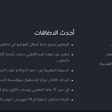
أحدث الاضافات
المعازيز تجمع نخبة أبطال الووشو في تظاهرة
عمل
إعلان عن ميلاد فرع قانوني جديد.. إصدار أ
بالمغرب
القديمة
السينما المغربية بين دعم الدولة و غياب الج
الرباط.. افتتاح مركز للاستقبال بمؤسسة الحسن
في سن 15 عاما، المغربي يوسف التازي يبلغ قمة “كانغ ياتسي 2”
الرباط تحتضن الدورة ال14 لمهرجان "صيف الأوداية" من 9 الى 12 غشت الجاري