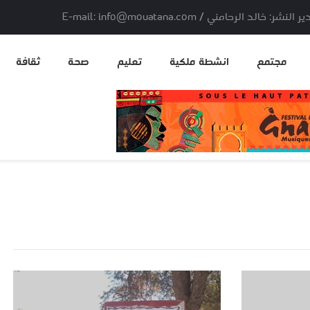
لد الرحامني / E-mail: info@mouatana.com
مجتمع
انشطة ملكية
تعليم
صحة
ثقافة