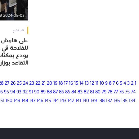
2024-05-03 23:37:39
مجتمع
على هامش ا
على هامش ا
التقاعد بوزار
التقاعد بوزار
28
27
26
25
24
23
22
21
20
19
18
17
16
15
14
13
12
11
10
9
8
7
6
5
4
3
2
1
96
95
94
93
92
91
90
89
88
87
86
85
84
83
82
81
80
79
78
77
76
75
74
151
150
149
148
147
146
145
144
143
142
141
140
139
138
137
136
135
134