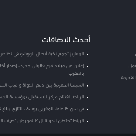
أحدث الاضافات
المعازيز تجمع نخبة أبطال الووشو في تظاهرة
عمل
إعلان عن ميلاد فرع قانوني جديد.. إصدار أ
بالمغرب
القديمة
السينما المغربية بين دعم الدولة و غياب الج
الرباط.. افتتاح مركز للاستقبال بمؤسسة الحسن
في سن 15 عاما، المغربي يوسف التازي يبلغ قمة “كانغ ياتسي 2”
الرباط تحتضن الدورة ال14 لمهرجان "صيف الأوداية" من 9 الى 12 غشت الجاري