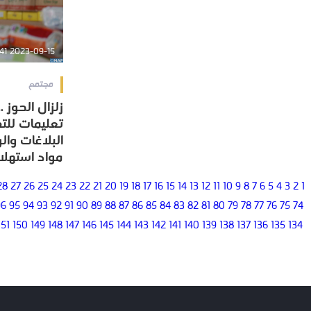
2023-09-15 09:43:41
مجتمع
زلزال الحوز .
زلزال الحوز .
تعليمات للت
تعليمات للت
البلاغات وال
البلاغات وال
مواد استهلا
مواد استهلا
28
27
26
25
24
23
22
21
20
19
18
17
16
15
14
13
12
11
10
9
8
7
6
5
4
3
2
1
96
95
94
93
92
91
90
89
88
87
86
85
84
83
82
81
80
79
78
77
76
75
74
151
150
149
148
147
146
145
144
143
142
141
140
139
138
137
136
135
134