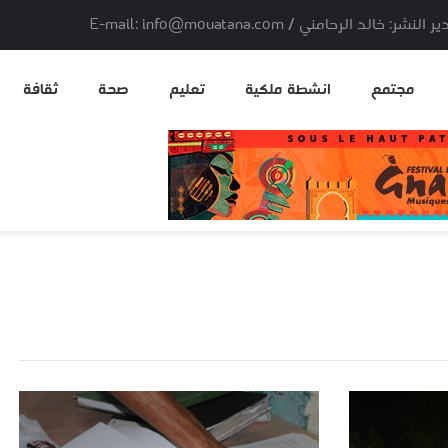
لد الرحامني / E-mail: info@mouatana.com
مجتمع
انشطة ملكية
تعليم
صحة
ثقافة