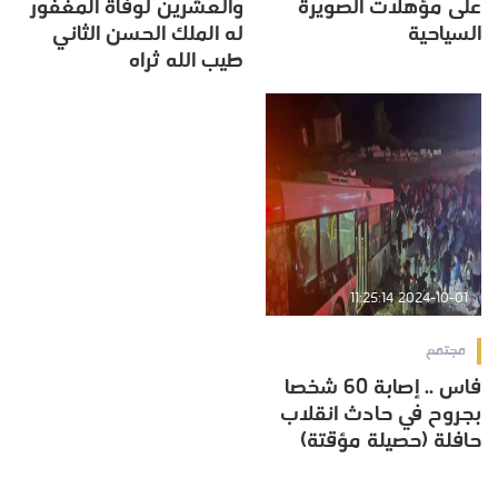
على مؤهلات الصويرة
والعشرين لوفاة المغفور
السياحية
له الملك الحسن الثاني
طيب الله ثراه
2024-10-01 11:25:14
مجتمع
فاس .. إصابة 60 شخصا
بجروح في حادث انقلاب
حافلة (حصيلة مؤقتة)