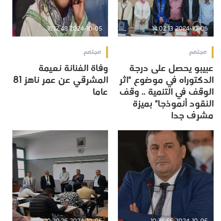
2024-10-05 16:12:48
2024-10-06 14:02:13
مجتمع
مجتمع
عبيبو يحصل على درجة
وفاة الفنانة نعيمة
الدكتوراه في موضوع "اثر
المشرقي عن عمر ناهز 81
الوقف في التنمية .. وقف
عاما
النقود أنموذجا" بميزة
مشرف جدا