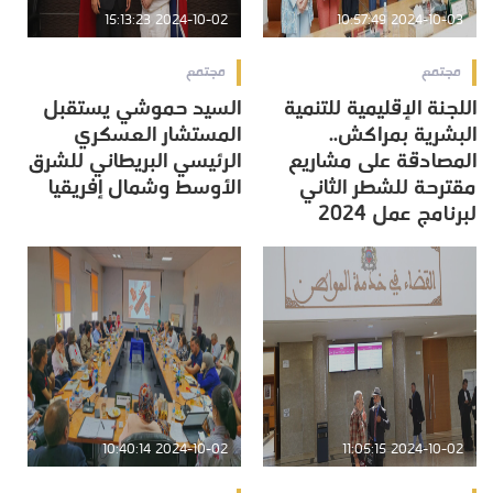
2024-10-02 15:13:23
2024-10-03 10:57:49
مجتمع
مجتمع
اللجنة الإقليمية للتنمية
السيد حموشي يستقبل
البشرية بمراكش..
المستشار العسكري
المصادقة على مشاريع
الرئيسي البريطاني للشرق
مقترحة للشطر الثاني
الأوسط وشمال إفريقيا
لبرنامج عمل 2024
2024-10-02 10:40:14
2024-10-02 11:05:15