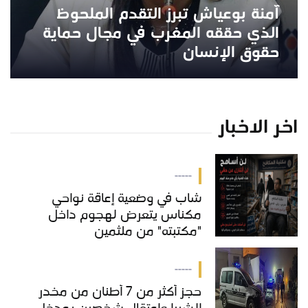
آمنة بوعياش تبرز التقدم الملحوظ
الذي حققه المغرب في مجال حماية
حقوق الإنسان
اخر الاخبار
-----
شاب في وضعية إعاقة نواحي
مكناس يتعرض لهجوم داخل
"مكتبته" من ملثمين
-----
حجز أكثر من 7 أطنان من مخدر