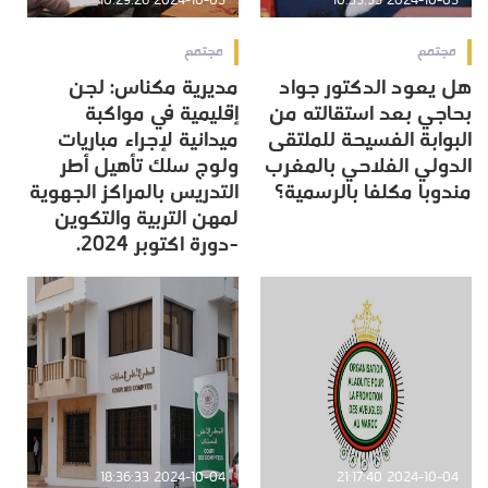
2024-10-05 10:29:26
2024-10-05 10:35:55
مجتمع
مجتمع
هل يعود الدكتور جواد
مديرية مكناس: لجن
بحاجي بعد استقالته من
إقليمية في مواكبة
البوابة الفسيحة للملتقى
ميدانية لإجراء مباريات
الدولي الفلاحي بالمغرب
ولوج سلك تأهيل أطر
مندوبا مكلفا بالرسمية؟
التدريس بالمراكز الجهوية
لمهن التربية والتكوين
-دورة اكتوبر 2024.
2024-10-04 18:36:33
2024-10-04 21:17:40