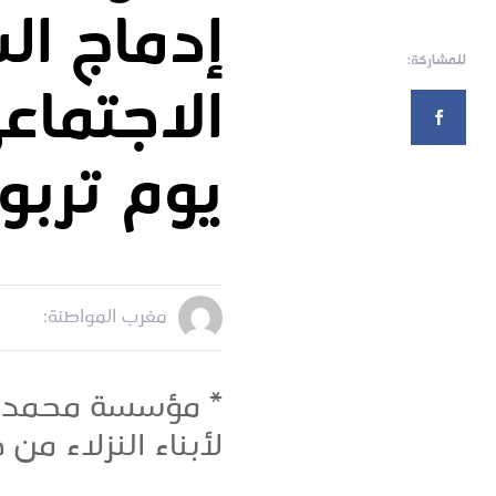
إدماج ال
للمشاركة:
الاجتماعي
يوم ترب
مغرب المواطنة:
* مؤسسة محمد ال
لأبناء النزلاء م