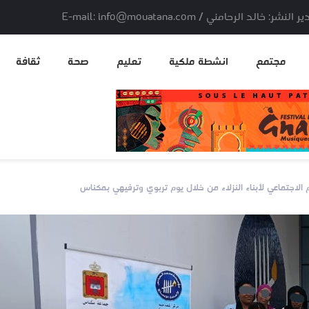
لد الرحامني / E-mail: info@mouatana.com
مجتمع
انشطة ملكية
تعليم
صحة
ثقافة
لاجتماعي لأبناء النزلاء من خلال يوم تربوي وترفيهي بمكناس