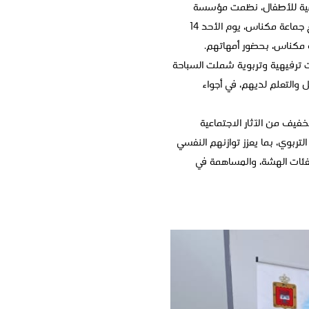
تماعية للأطفال، نظمت مؤسسة
محمد السادس لإعادة إدماج السجناء، من خلال المركز الجهوي للمصاحبة وإعادة الإدماج بمكناس، وبشراكة مع جماعة مكناس، يوم الأحد 14
 ترفيهية وتربوية شملت السباحة
والتعلم لديهم، في أجواء
فيف من الآثار الاجتماعية
لتربوي، بما يعزز توازنهم النفسي
لفئات الهشة، والمساهمة في