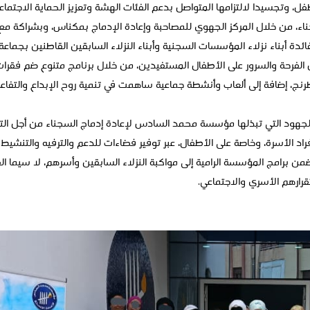
لطفل، وتجسيدا لالتزامها المتواصل بدعم الفئات الهشة وتعزيز الحماية الاج
لفرحة والسرور على الأطفال المستفيدين، من خلال برنامج متنوع ضم فقرات
ج، إضافة إلى ألعاب وأنشطة جماعية ساهمت في تنمية روح الإبداع والتفاعل 
الجهود التي تبذلها مؤسسة محمد السادس لإعادة إدماج السجناء من أجل التخ
فراد الأسرة، وخاصة على الأطفال، عبر توفير فضاءات للدعم والترفيه والتنشيط ا
من برامج المؤسسة الرامية إلى مواكبة النزلاء السابقين وأسرهم، لا سيما ا
ارهم الأسري والاجتماعي.