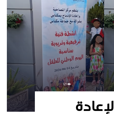
121
عادة