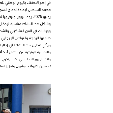
في إطار الاحتفاء باليوم الوطني ل
يونيو 2026، يوما تربويا وترفيهيا لفائدة أبناء نزلاء المؤسسات السجنية وأبناء النزلاء السابقين القاطنين بجماعة مكناس، بحضور أمهاتهم.
وشكل هذا النشاط مناسبة لإدخال ا
وورشات في الفن التشكيلي والشطرن
طبعتها البهجة والتواصل الإيجابي.
ويأتي تنظيم هذا النشاط في إطار 
والنفسية المترتبة عن اعتقال أحد أ
واندماجهم الاجتماعي. كما يندرج ض
تحسين ظروف عيشهم وتعزيز استقر