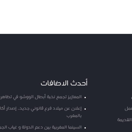
أحدث الاضافات
المعازيز تجمع نخبة أبطال الووشو في تظاهرة
عمل
إعلان عن ميلاد فرع قانوني جديد.. إصدار أ
بالمغرب
القديمة
السينما المغربية بين دعم الدولة و غياب الج