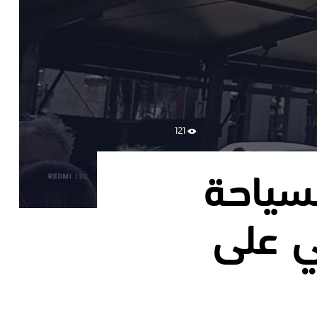
121
سياحة
ي على