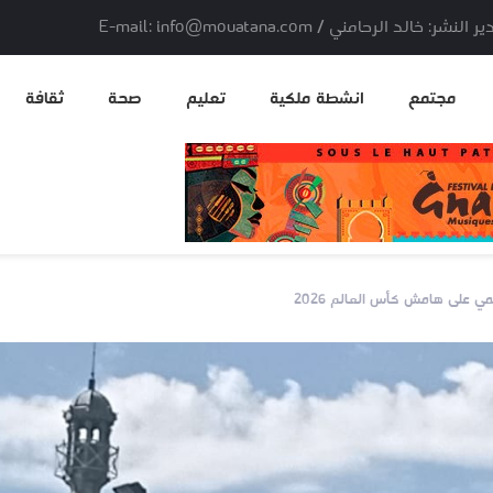
لد الرحامني / E-mail: info@mouatana.com
مجتمع
انشطة ملكية
تعليم
صحة
ثقافة
ي على هامش كأس العالم 2026