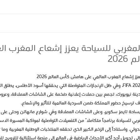
مغربي للسياحة يعزز إشعاع المغرب ال
202
ز إشعاع المغرب العالمي على هامش كأس العالم 2026
على هامش نهائيات كأس العالم FIFA 2026، وفي ظل الإنجازات المتواصلة التي يحققها أسود الأ
ينة نيويورك، تجمع بين حملات إعلانية ضخمة على الشاشات العملاقة، وعروض
دف ترسيخ حضور المملكة ضمن السردية العالمية للتأثير والإشعاع.
بساحة تايمز سكوير، وعلى الشاشات العملاقة وفي شوارع مانهاتن وحتى على م
بي للسياحة برنامجاً متكاملاً من التفعيلات التواصلية لمواكبة المسيرة الا
لي. واستناداً إلى الزخم الكبير الذي تحققه المنتخبات الوطنية المغربية وما ت
لى تحويل أحد أكبر الأحداث الرياضية في العالم إلى منصة استثنائية للترويج للع