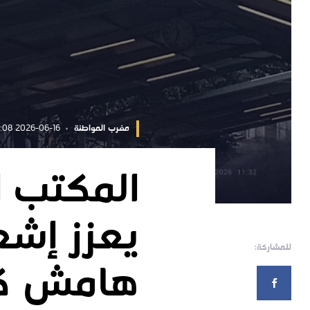
مغرب المواطنة
2026-06-16 11:04:08
المكتب ا
يعزز إشع
للمشاركة:
هامش كأس 