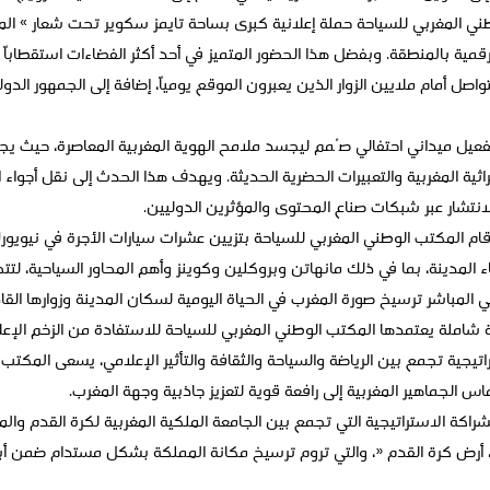
ني المغربي للسياحة حملة إعلانية كبرى بساحة تايمز سكوير تحت شعار » الم
مية بالمنطقة. وبفضل هذا الحضور المتميز في أحد أكثر الفضاءات استقطاباً ل
 أمام ملايين الزوار الذين يعبرون الموقع يومياً، إضافة إلى الجمهور الدولي 
 تفعيل ميداني احتفالي صُمم ليجسد ملامح الهوية المغربية المعاصرة، حيث 
صات التراثية المغربية والتعبيرات الحضرية الحديثة. ويهدف هذا الحدث إلى نقل أجوا
لانتشار عبر شبكات صناع المحتوى والمؤثرين الدوليين.
قام المكتب الوطني المغربي للسياحة بتزيين عشرات سيارات الأجرة في نيويور
لمدينة، بما في ذلك مانهاتن وبروكلين وكوينز وأهم المحاور السياحية، لتت
ني المباشر ترسيخ صورة المغرب في الحياة اليومية لسكان المدينة وزوارها الق
 شاملة يعتمدها المكتب الوطني المغربي للسياحة للاستفادة من الزخم الإعل
من خلال استراتيجية تجمع بين الرياضة والسياحة والثقافة والتأثير الإعلامي، يسعى المك
 الجماهير المغربية إلى رافعة قوية لتعزيز جاذبية وجهة المغرب.
لشراكة الاستراتيجية التي تجمع بين الجامعة الملكية المغربية لكرة القدم وا
أرض كرة القدم «، والتي تروم ترسيخ مكانة المملكة بشكل مستدام ضمن أبرز