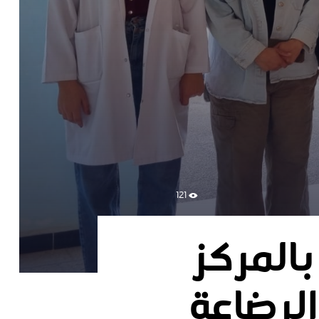
121
المركز
لرضاعة