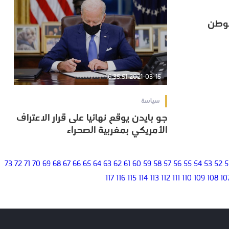
الوطن
الوطن
2021-03-15 16:35:51
سياسة
جو بايدن يوقع نهائيا على قرار الاعتراف
جو بايدن يوقع نهائيا على قرار الاعتراف
الأمريكي بمغربية الصحراء
الأمريكي بمغربية الصحراء
73
72
71
70
69
68
67
66
65
64
63
62
61
60
59
58
57
56
55
54
53
52
5
117
116
115
114
113
112
111
110
109
108
10