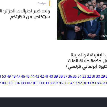
سياسة
وليد كبير لجنرالات الجزائر: 
وليد كبير لجنرالات الجزائر: 
سيتخلص من قذارتكم
سيتخلص من قذارتكم
 الإفريقية والعربية
 الإفريقية والعربية
 حكمة جلالة الملك
 حكمة جلالة الملك
نيرة (برلماني فرنسي)
نيرة (برلماني فرنسي)
1
50
49
48
47
46
45
44
43
42
41
40
39
38
37
36
35
34
33
32
31
30
29
7
106
105
104
103
102
101
100
99
98
97
96
95
94
93
92
91
90
89
88
87