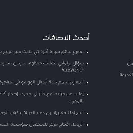
أحدث الاضافات
مصرع سائق سيارة أجرة في حادث سير مروع ب
مل
سؤال برلماني يكشف شكاوى بحرمان منخرطي م
"COS'ONE"
لقديمة
المعازيز تجمع نخبة أبطال الووشو في تظاهرة 
إعلان عن ميلاد فرع قانوني جديد.. إصدار أك
بالمغرب
السينما المغربية بين دعم الدولة و غياب الجم
الرباط.. افتتاح مركز للاستقبال بمؤسسة الحسن 