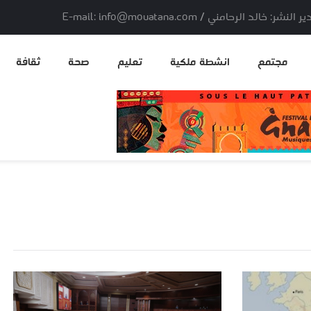
لد الرحامني / E-mail: info@mouatana.com
مجتمع
انشطة ملكية
تعليم
صحة
ثقافة