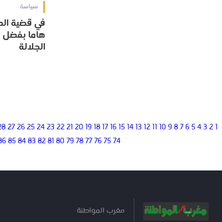
سياسة
في قضية الص
في قضية الص
هاما بفضل ا
هاما بفضل ا
الجلالة
الجلالة
28
27
26
25
24
23
22
21
20
19
18
17
16
15
14
13
12
11
10
9
8
7
6
5
4
3
2
1
86
85
84
83
82
81
80
79
78
77
76
75
74
مغرب المواطنة