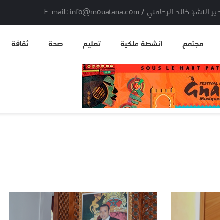
لد الرحامني / E-mail: info@mouatana.com
مجتمع
انشطة ملكية
تعليم
صحة
ثقافة