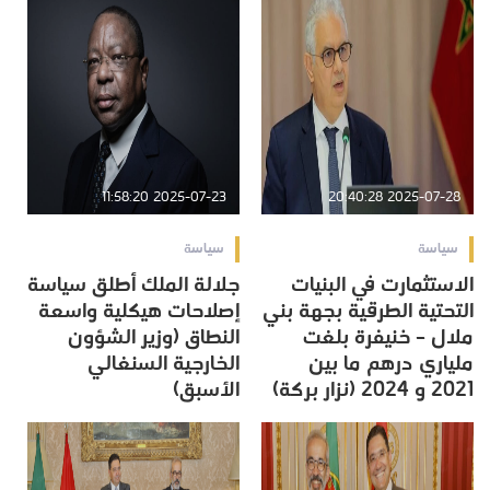
2025-07-23 11:58:20
2025-07-28 20:40:28
سياسة
سياسة
الاستثمارت في البنيات
جلالة الملك أطلق سياسة
التحتية الطرقية بجهة بني
إصلاحات هيكلية واسعة
ملال – خنيفرة بلغت
النطاق (وزير الشؤون
ملياري درهم ما بين
الخارجية السنغالي
2021 و 2024 (نزار بركة)
الأسبق)