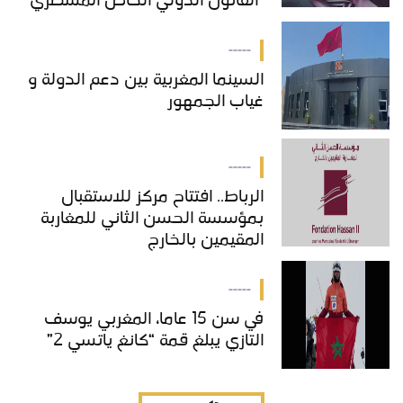
"القانون الدولي الخاص المسطري"
بالمغرب
-----
السينما المغربية بين دعم الدولة و
غياب الجمهور
-----
الرباط.. افتتاح مركز للاستقبال
بمؤسسة الحسن الثاني للمغاربة
المقيمين بالخارج
-----
في سن 15 عاما، المغربي يوسف
التازي يبلغ قمة “كانغ ياتسي 2”