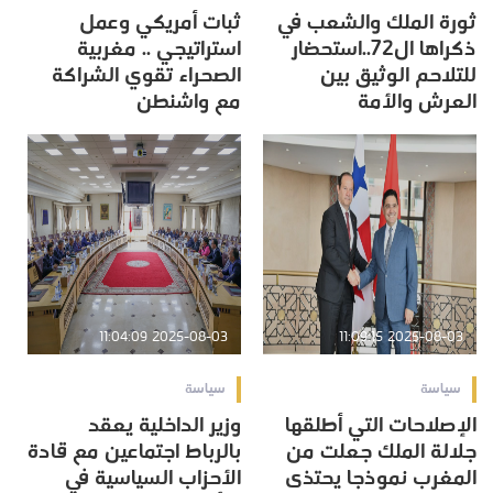
ثورة الملك والشعب في
ثبات أمريكي وعمل
ذكراها ال72..استحضار
استراتيجي .. مغربية
للتلاحم الوثيق بين
الصحراء تقوي الشراكة
العرش والأمة
مع واشنطن
2025-08-03 11:04:09
2025-08-03 11:09:15
سياسة
سياسة
الإصلاحات التي أطلقها
وزير الداخلية يعقد
جلالة الملك جعلت من
بالرباط اجتماعين مع قادة
المغرب نموذجا يحتذى
الأحزاب السياسية في