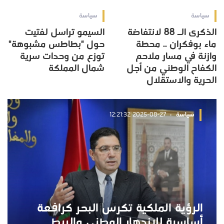
سياسة
سياسة
الذكرى الـ 88 لانتفاضة
السيمو تراسل لفتيت
ماء بوفكران .. محطة
حول "بطاطس مشبوهة"
وازنة في مسار ملاحم
توزع من وحدات سرية
الكفاح الوطني من أجل
شمال المملكة
الحرية والاستقلال
سياسة
2025-08-27 12:21:32
الرؤية الملكية تكرس البحر كرافعة
أساسية للازدهار الوطني والربط