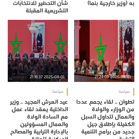
به (وزير خارجية بنما)
شأن التحضير للانتخابات
التشريعية المقبلة
2025-08-01 21:18:37
2025-08-01 21:24:09
سياسة
سياسة
تطوان .. لقاء يجمع عددا
عيد العرش المجيد .. وزير
من الوزارء والولاة
الداخلية يعقد لقاء عمل
والعمال لتداول السبل
مع السادة الولاة
الكفیلة بإطلاق جیل
والعمال المسؤولين
جدید من برامج التنمیة
بالإدارة الترابية والمصالح