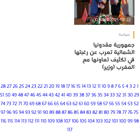
2025-07-22 10:58:49
سياسة
جمهورية مقدونيا
الشمالية تعرب عن رغبتها
في تكثيف تعاونها مع
المغرب (وزير)
28
27
26
25
24
23
22
21
20
19
18
17
16
15
14
13
12
11
10
9
8
7
6
5
4
3
2
1
51
50
49
48
47
46
45
44
43
42
41
40
39
38
37
36
35
34
33
32
31
30
29
74
73
72
71
70
69
68
67
66
65
64
63
62
61
60
59
58
57
56
55
54
53
52
97
96
95
94
93
92
91
90
89
88
87
86
85
84
83
82
81
80
79
78
77
76
75
116
115
114
113
112
111
110
109
108
107
106
105
104
103
102
101
100
99
98
117