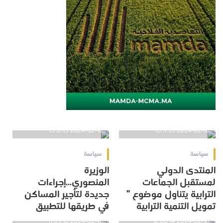
2024-02-10 13:51:13
2024-02-10 15:11:55
سياسة
سياسة
المنتدى الدولي
الوزيرة
لمستقبل الجماعات
المنصوري...إجراءات
الترابية يتناول موضوع ”
جديدة لتأجير المساكن
تمويل التنمية الترابية
في طريقها للتطبيق
2024-02-10 11:05:16
2024-02-10 12:00:14