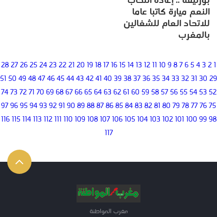
بوزنيقة .. إعادة انتخاب
النعم ميارة كاتبا عاما
للاتحاد العام للشغالين
بالمغرب
28
27
26
25
24
23
22
21
20
19
18
17
16
15
14
13
12
11
10
9
8
7
6
5
4
3
2
1
51
50
49
48
47
46
45
44
43
42
41
40
39
38
37
36
35
34
33
32
31
30
29
74
73
72
71
70
69
68
67
66
65
64
63
62
61
60
59
58
57
56
55
54
53
52
97
96
95
94
93
92
91
90
89
88
87
86
85
84
83
82
81
80
79
78
77
76
75
116
115
114
113
112
111
110
109
108
107
106
105
104
103
102
101
100
99
98
117
مغرب المواطنة