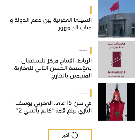
بالمغرب
-----
السينما المغربية بين دعم الدولة و
غياب الجمهور
-----
الرباط.. افتتاح مركز للاستقبال
بمؤسسة الحسن الثاني للمغاربة
المقيمين بالخارج
-----
في سن 15 عاما، المغربي يوسف
التازي يبلغ قمة “كانغ ياتسي 2”
أكبر