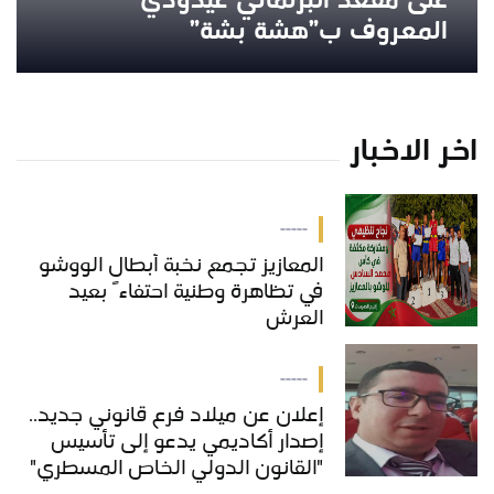
على مقعد البرلماني عيدودي
المعروف ب”هشة بشة”
اخر الاخبار
-----
المعازيز تجمع نخبة أبطال الووشو
في تظاهرة وطنية احتفاءً بعيد
العرش
-----
إعلان عن ميلاد فرع قانوني جديد..
إصدار أكاديمي يدعو إلى تأسيس
"القانون الدولي الخاص المسطري"