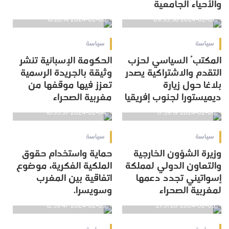
والأحياء الجامعية
2024-02-06 18:28:14
2024-02-07 09:35:58
سياسة
سياسة
المكتبُ السياسي لحزب
الحكومة الإسبانية تنشر
التقدم والاشتراكية يصدر
وثيقة بالجريدة الرسمية
بلاغا حول زيارة
تعزز فيها موقفها من
ديميستورا لجنوب إفريقيا
مغربية الصحراء
2024-02-04 18:55:57
2024-02-06 17:59:19
سياسة
سياسة
وزيرة الشؤون الخارجية
حماية واستخدام حقوق
والتعاون الدولي لمملكة
الملكية الفكرية، موضوع
إسواتيني تجدد دعمها
اتفاقية بين المغرب
لمغربية الصحراء
وسويسرا.
2024-02-03 12:59:47
2024-02-03 21:51:20