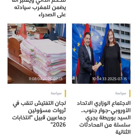
للحكم الذاتي ويعتبر أنه
يضمن للمغرب سيادته
على الصحراء
2025-07-13 11:08:04
2025-07-15 10:04:33
سياسة
سياسة
الاجتماع الوزاري الاتحاد
لجان التفتيش تنقب في
الأوروبي-جوار جنوب..
ثروات مسؤولين
السيد بوريطة يجري
جماعيين قبيل “انتخابات
سلسلة من المحادثات
2026”
الثنائية