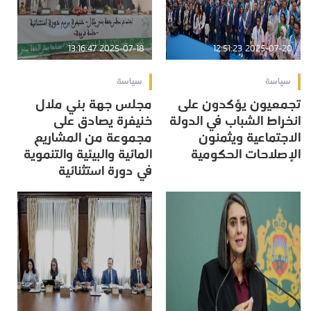
2025-07-18 13:16:47
2025-07-20 12:51:23
سياسة
سياسة
تجمعيون يؤكدون على
مجلس جهة بني ملال
انخراط الشباب في الدولة
خنيفرة يصادق على
الاجتماعية ويثمنون
مجموعة من المشاريع
الإصلاحات الحكومية
المائية والبيئية والتنموية
في دورة استثنائية