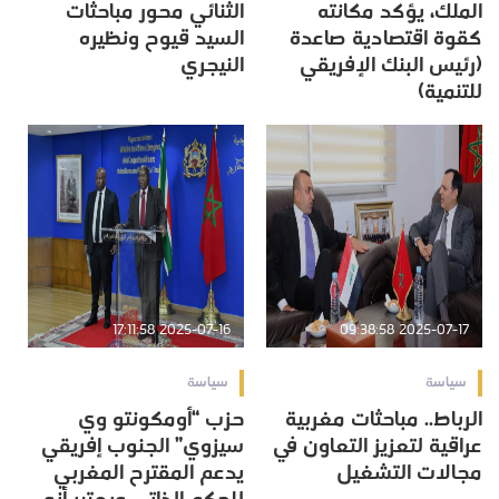
الملك، يؤكد مكانته
الثنائي محور مباحثات
كقوة اقتصادية صاعدة
السيد قيوح ونظيره
(رئيس البنك الإفريقي
النيجري
للتنمية)
2025-07-16 17:11:58
2025-07-17 09:38:58
سياسة
سياسة
الرباط.. مباحثات مغربية
حزب “أومكونتو وي
عراقية لتعزيز التعاون في
سيزوي” الجنوب إفريقي
مجالات التشغيل
يدعم المقترح المغربي