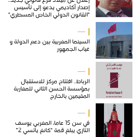
إعلان عن ميلاد فرع قانوني جديد..
إصدار أكاديمي يدعو إلى تأسيس
"القانون الدولي الخاص المسطري"
بالمغرب
-----
السينما المغربية بين دعم الدولة و
غياب الجمهور
-----
الرباط.. افتتاح مركز للاستقبال
بمؤسسة الحسن الثاني للمغاربة
المقيمين بالخارج
-----
في سن 15 عاما، المغربي يوسف
التازي يبلغ قمة “كانغ ياتسي 2”