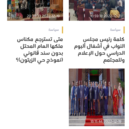
2022-12-19 20:36:33
2022-12-21 10:59:13
سياسة
سياسة
كلمة رئيس مجلس
متى تسترجع مكناس
النواب في أشغال ألبوم
ملكها العام المحتل
الدراسي حول الإعلام
بدون سند قانوني
وللمجتمع
(نموذج حي الزيتون)؟
2022-12-19 18:15:44