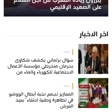
يبرزون ريادة المغرب من أجل السلام
على الصعيد الإقليمي
اخر الاخبار
-----
سؤال برلماني يكشف شكاوى
بحرمان منخرطي مؤسسة الأعمال
الاجتماعية للكهرباء والماء من
خدمات "COS'ONE"
-----
المعازيز تجمع نخبة أبطال الووشو
في تظاهرة وطنية احتفاءً بعيد
العرش