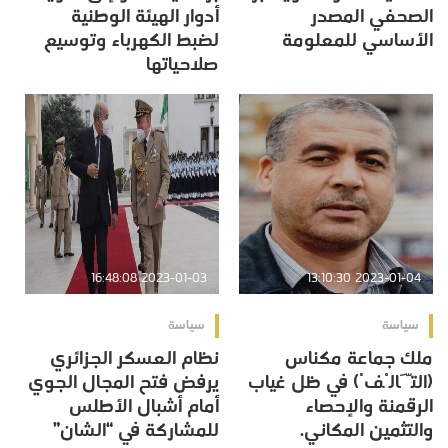
الصحفي المصدر
أدوار الهيئة الوطنية
الأساسي للمعلومة
لضبط الكهرباء وتوسيع
صلاحياتها
2023-01-03 16:48:08
2023-01-04 13:10:30
سياسة
سياسة
ملك جماعة مكناس
نظام العسكر الجزائري
(التَّالْفْ) في ظل غياب
يرفض فتح المجال الجوي
الرقمنة والإحصاء
أمام أشبال الأطلس
والتثمين المكاني.
للمشاركة في “الشان”