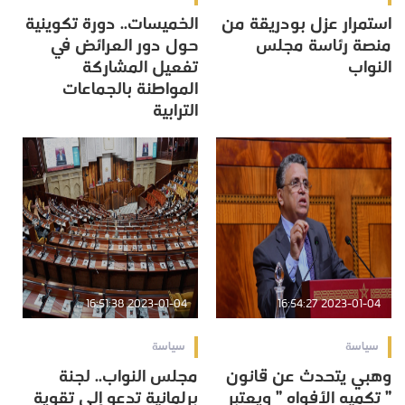
استمرار عزل بودريقة من
الخميسات.. دورة تكوينية
منصة رئاسة مجلس
حول دور العرائض في
النواب
تفعيل المشاركة
المواطنة بالجماعات
الترابية
2023-01-04 16:51:38
2023-01-04 16:54:27
سياسة
سياسة
وهبي يتحدث عن قانون
مجلس النواب.. لجنة
” تكميه الأفواه ” ويعتبر
برلمانية تدعو إلى تقوية