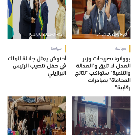
2023-01-02 16:37:18
2023-01-03 11:34:34
سياسة
سياسة
بووانو: تصريحات وزير
أخنوش يمثل جلالة الملك
العدل لا تليق و"العدالة
في حفل تنصيب الرئيس
والتنمية" ستواكب "نتائج
البرازيلي
المحاماة" بمبادرات
رقابية*