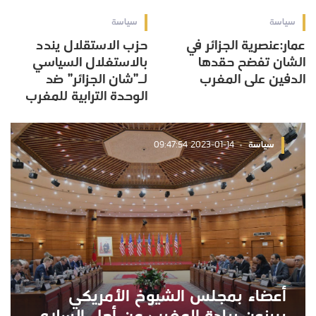
سياسة
سياسة
عمار:عنصرية الجزائر في
حزب الاستقلال يندد
الشان تفضح حقدها
بالاستغلال السياسي
الدفين على المغرب
لـ”شان الجزائر” ضد
الوحدة الترابية للمغرب
سياسة
2023-01-14 09:47:54
أعضاء بمجلس الشيوخ الأمريكي