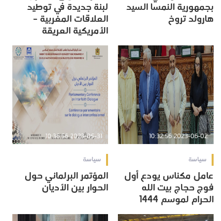
بجمهورية النمسا السيد
لبنة جديدة في توطيد
هارولد تروخ
العلاقات المغربية –
الأمريكية العريقة
2023-05-31 10:36:56
2023-06-02 10:32:56
سياسة
سياسة
عامل مكناس يودع أول
المؤتمر البرلماني حول
فوج حجاج بيت الله
الحوار بين الأديان
الحرام لموسم 1444