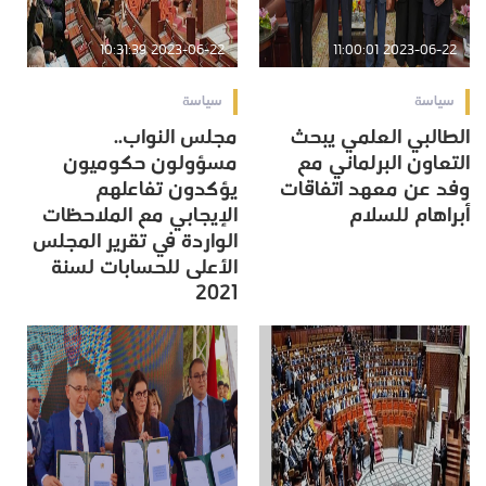
2023-06-22 10:31:39
2023-06-22 11:00:01
سياسة
سياسة
الطالبي العلمي يبحث
مجلس النواب..
التعاون البرلماني مع
مسؤولون حكوميون
وفد عن معهد اتفاقات
يؤكدون تفاعلهم
أبراهام للسلام
الإيجابي مع الملاحظات
الواردة في تقرير المجلس
الأعلى للحسابات لسنة
2021