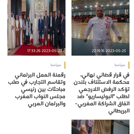
2023-05-23 17:33:26
2023-05-25 22:19:16
سياسة
سياسة
في قرار قضائي نهائي،
رقمنة العمل البرلماني
محكمة الاستئناف بلندن
وتقاسم التجارب في صلب
تؤكد الرفض اللارجعي
مباحثات بين رئيسي
لطلب "البوليساريو" ضد
مجلس النواب المغرب
اتفاق الشراكة المغربي-
والبرلمان العربي
البريطاني