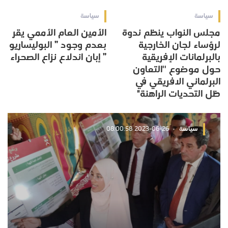
سياسة
سياسة
مجلس النواب ينظم ندوة
الأمين العام الأممي يقر
لرؤساء لجان الخارجية
بعدم وجود ” البوليساريو
بالبرلمانات الإفريقية
” إبان اندلاع نزاع الصحراء
حول موضوع ''التعاون
البرلماني الافريقي في
ظل التحديات الراهنة"
سياسة
2023-06-26 08:00:58