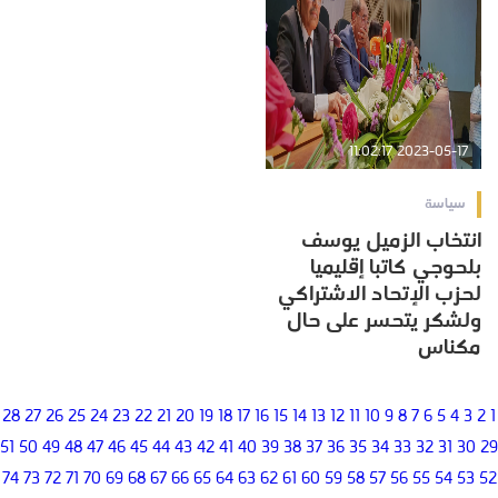
2023-05-17 11:02:17
سياسة
انتخاب الزميل يوسف
بلحوجي كاتبا إقليميا
لحزب الإتحاد الاشتراكي
ولشكر يتحسر على حال
مكناس
28
27
26
25
24
23
22
21
20
19
18
17
16
15
14
13
12
11
10
9
8
7
6
5
4
3
2
1
51
50
49
48
47
46
45
44
43
42
41
40
39
38
37
36
35
34
33
32
31
30
29
74
73
72
71
70
69
68
67
66
65
64
63
62
61
60
59
58
57
56
55
54
53
52