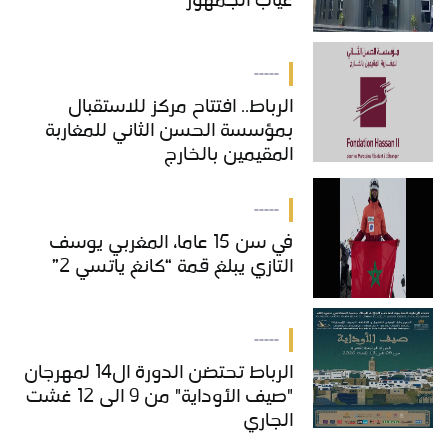
غياب الجمهور
-----
الرباط.. افتتاح مركز للاستقبال
بمؤسسة الحسن الثاني للمغاربة
المقيمين بالخارج
-----
في سن 15 عاما، المغربي يوسف
التازي يبلغ قمة “كانغ ياتسي 2”
-----
الرباط تحتضن الدورة ال14 لمهرجان
"صيف الأوداية" من 9 الى 12 غشت
الجاري