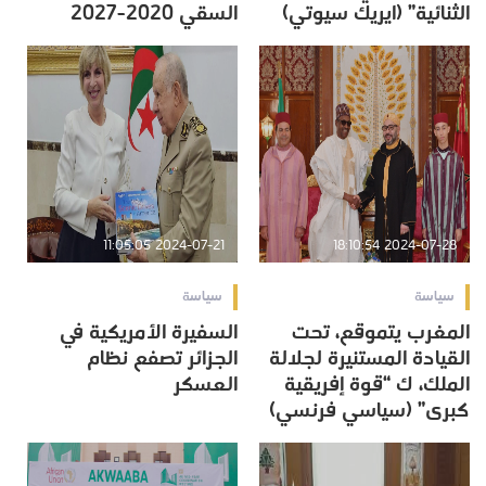
الثنائية” (ايريك سيوتي)
السقي 2020-2027
2024-07-21 11:05:05
2024-07-28 18:10:54
سياسة
سياسة
المغرب يتموقع، تحت
السفيرة الأمريكية في
القيادة المستنيرة لجلالة
الجزائر تصفع نظام
الملك، ك “قوة إفريقية
العسكر
كبرى” (سياسي فرنسي)