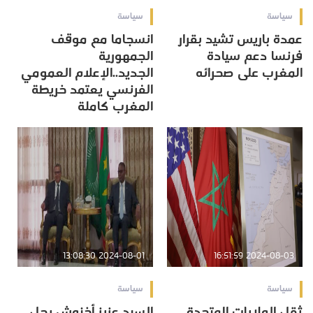
سياسة
سياسة
عمدة باريس تشيد بقرار
انسجاما مع موقف
فرنسا دعم سيادة
الجمهورية
المغرب على صحرائه
الجديد..الإعلام العمومي
الفرنسي يعتمد خريطة
المغرب كاملة
2024-08-01 13:08:30
2024-08-03 16:51:59
سياسة
سياسة
ثقل الولايات المتحدة
السيد عزيز أخنوش يحل