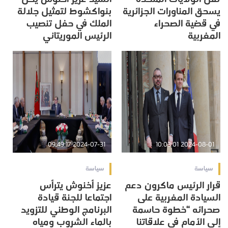
يسحق المناورات الجزائرية
بنواكشوط لتمثيل جلالة
في قضية الصحراء
الملك في حفل تنصيب
المغربية
الرئيس ‏الموريتاني ‏
2024-07-31 09:49:17
2024-08-01 10:03:01
سياسة
سياسة
قرار الرئيس ماكرون دعم
عزيز أخنوش یترأس
السيادة المغربية على
اجتماعا للجنة قیادة
صحرائه “خطوة حاسمة
البرنامج الوطني للتزوید
إلى الأمام في علاقاتنا
بالماء الشروب ومیاه