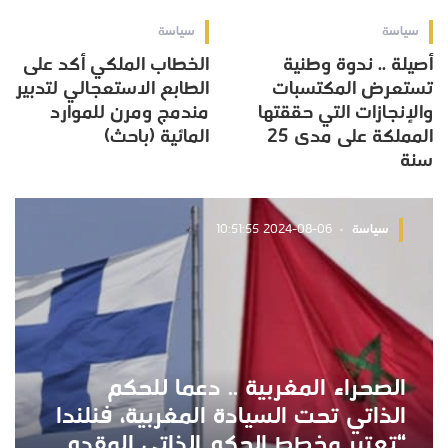
سياسة
سياسة
أصيلة .. ندوة وطنية
الخطاب الملكي أكد على
تستعرض المكتسبات
الطابع الاستعجالي لتدبير
والإنجازات التي حققتها
مندمج ومرن للموارد
المملكة على مدى 25
المائية (باحث)
سنة
سياسة
2024-08-06 10:51:55
الصحراء المغربية .. دعما للحكم
الذاتي تحت السيادة المغربية، فنلندا
“تعتبر مخطط الحكم الذاتي المقدم