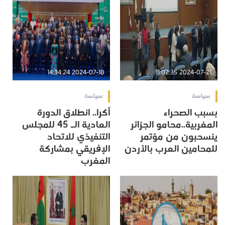
2024-07-18 14:34:24
2024-07-21 11:02:35
سياسة
سياسة
بسبب الصحراء
أكرا.. انطلاق الدورة
المغربية..محامو الجزائر
العادية الـ 45 للمجلس
ينسحبون من مؤتمر
التنفيذي للاتحاد
للمحامين العرب بالأردن
الإفريقي بمشاركة
المغرب