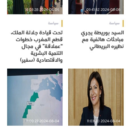
2024-08-05 19:03:28
2024-08-06 09:41:32
سياسة
سياسة
السيد بوريطة يجري
تحت قيادة جلالة الملك،
مباحثات هاتفية مع
قطع المغرب خطوات
نظيره البريطاني
“عملاقة” في مجال
التنمية البشرية
والاقتصادية (سفير)
2024-08-04 11:00:27
2024-08-04 11:03:30