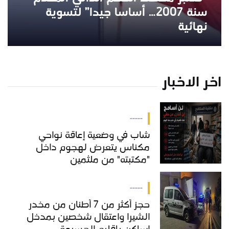
سنة 2007… أساسا جيدا” لتسوية
نهائية
اخر الاخبار
-----
شاب في وضعية إعاقة نواحي
مكناس يتعرض لهجوم داخل
"مكتبته" من ملثمين
-----
حجز أكثر من 7 أطنان من مخدر
الشيرا واعتقال شخصين بمدخل