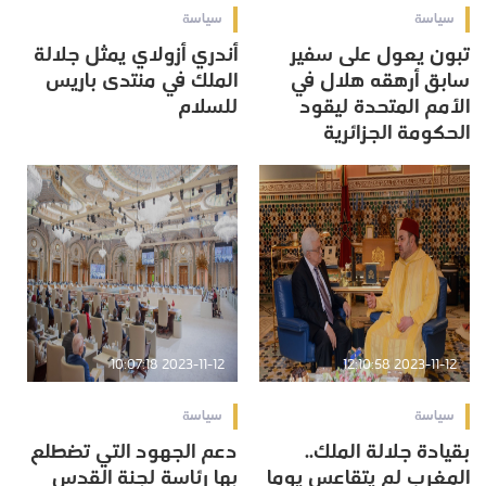
سياسة
سياسة
تبون يعول على سفير
أندري أزولاي يمثل جلالة
سابق أرهقه هلال في
الملك في منتدى باريس
الأمم المتحدة ليقود
للسلام
الحكومة الجزائرية
2023-11-12 10:07:18
2023-11-12 12:10:58
سياسة
سياسة
بقيادة جلالة الملك..
دعم الجهود التي تضطلع
المغرب لم يتقاعس يوما
بها رئاسة لجنة القدس