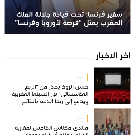
سفير فرنسا: تحت قيادة جلالة الملك
المغرب يمثل “فرصة لأوروبا وفرنسا”
اخر الاخبار
-----
حسن الروخ يحذر من “الريع
المؤسساتي” في السينما المغربية
ويدعو إلى ربط الدعم بالنتائج
-----
منتدى مكناس الخامس لمغاربة