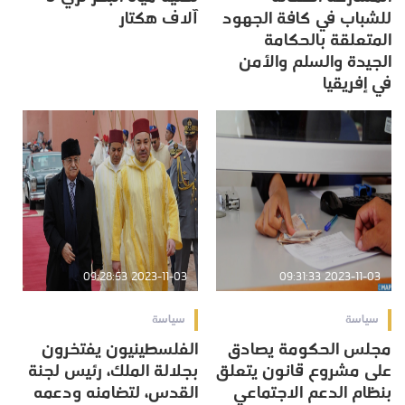
للشباب في كافة الجهود
آلاف هكتار
المتعلقة بالحكامة
الجيدة والسلم والأمن
في إفريقيا
2023-11-03 09:28:53
2023-11-03 09:31:33
سياسة
سياسة
مجلس الحكومة يصادق
الفلسطينيون يفتخرون
على مشروع قانون يتعلق
بجلالة الملك، رئيس لجنة
بنظام الدعم الاجتماعي
القدس، لتضامنه ودعمه