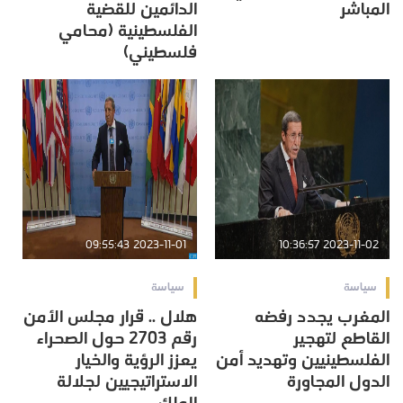
المباشر
الدائمين للقضية
الفلسطينية (محامي
فلسطيني)
2023-11-01 09:55:43
2023-11-02 10:36:57
سياسة
سياسة
المغرب يجدد رفضه
هلال .. قرار مجلس الأمن
القاطع لتهجير
رقم 2703 حول الصحراء
الفلسطينيين وتهديد أمن
يعزز الرؤية والخيار
الدول المجاورة
الاستراتيجيين لجلالة