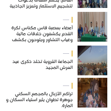
العالم، يختتم أشغاله بدعوات
لتشجيع الاستثمار وتعزيز الجاذبية
السياحية للمدينة
-----
أعضاء بعصبة فاس مكناس لكرة
القدم يكشفون خلافات مالية
وغياب التشاور ويلوحون بكشف
حقائق جديدة
-----
الجماعة القروية تخلد ذكرى عيد
العرش المجيد
-----
تراكم الأزبال بالمجمع السكني
جوهرة تطوان يثير استياء السكان و
المارة.