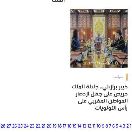
الملك
2023-10-30 09:27:08
سياسة
خبير برازيلي.. جلالة الملك
حريص على جعل ازدهار
المواطن المغربي على
رأس الأولويات
28
27
26
25
24
23
22
21
20
19
18
17
16
15
14
13
12
11
10
9
8
7
6
5
4
3
2
1