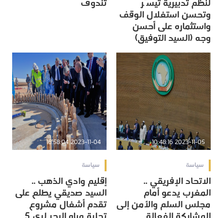
لنظم تدبيرية تيسّر
تندوف
وتحسن استغلال الوقف
واستثماره على أحسن
وجه (السيد التوفيق)
2023-11-04 16:58:04
2023-11-05 10:48:16
سياسة
سياسة
الاتحاد الإفريقي ..
إقليم وادي الذهب ..
المغرب يدعو أمام
السيد صديقي يطلع على
مجلس السلم والأمن إلى
تقدم أشغال مشروع
المشاركة الفعالة
تحلية مياه البحر لري 5