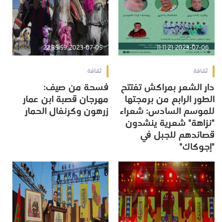
2023-07-05 22:35:59
2023-07-06 11:11:21
ثقافة
ثقافة
دار الشعر بمراكش تفتتح
فسحة من صيف:
الطور الرابع من برمجتها
مهرجان قصبة ابن عمار
للموسم السادس: شعراء
زرهون وكرنفال الحمار
"نزاهة" شعرية ينشدون
قصائدهم للجبل في
"إجوكاك"