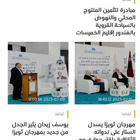
مبادرة لتثمين المنتوج
المحلي والنهوض
بالسياحة القروية
بالغندور إقليم الخميسات
2023-07-09 17:03:56
2023-07-11 18:43:12
ثقافة
ثقافة
مهرجان ثويزا يسدل
يوسف زيدان يثير الجدل
الستار على ندواته
من جديد بمهرجان ثويزا
الثقافية بلقاء حواري مع