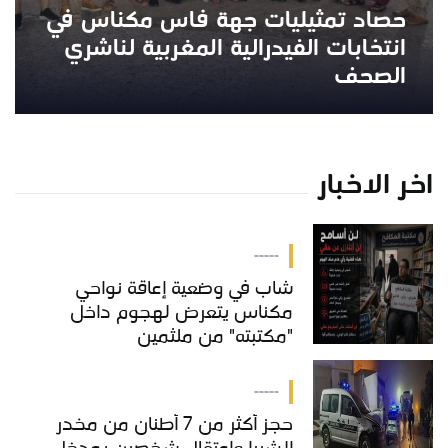
حصاد تمثيليات جهة فاس مكناس في
انتخابات الفيدرالية المغربية لناشري
الصحف
اخر الاخبار
-----
شاب في وضعية إعاقة نواحي
مكناس يتعرض لهجوم داخل
"مكتبته" من ملثمين
-----
حجز أكثر من 7 أطنان من مخدر