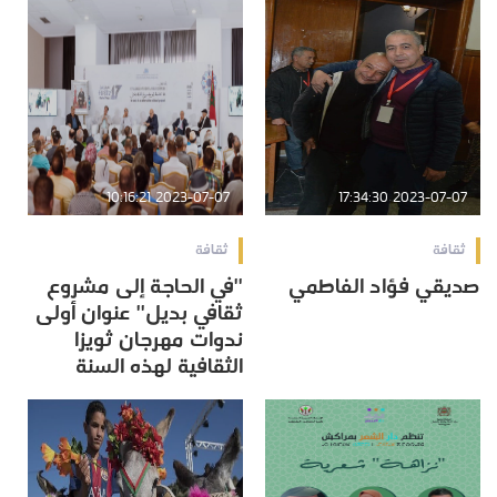
2023-07-07 10:16:21
2023-07-07 17:34:30
ثقافة
ثقافة
صديقي فؤاد الفاطمي
''في الحاجة إلى مشروع
ثقافي بديل'' عنوان أولى
ندوات مهرجان ثويزا
الثقافية لهذه السنة