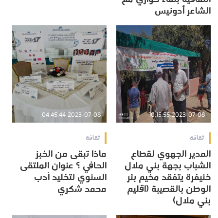
الشاعر أدونيس
2023-07-08 04:45:44
2023-07-08 10:15:55
ثقافة
ثقافة
المدير الجهوي لقطاع
ماذا تبقى من الخبز
الشباب بجهة بني ملال
الحافي ؟ عنوان الملتقى
خنيفرة يتفقد مخيم بئر
السنوي لتخليد أدب
الوطن بالقصيبة (اقليم
محمد شكري
بني ملال)