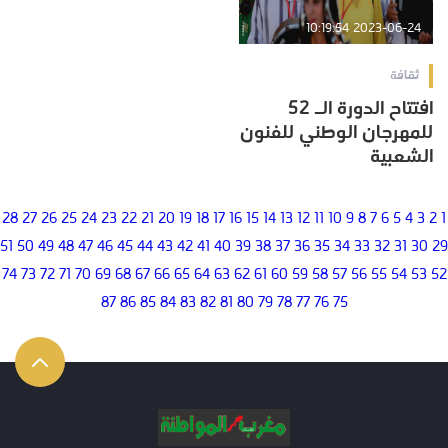
2023-06-24 10:19:54
ثقافة
افتتاح الدورة الـ 52
للمهرجان الوطني للفنون
الشعبية
28
27
26
25
24
23
22
21
20
19
18
17
16
15
14
13
12
11
10
9
8
7
6
5
4
3
2
1
51
50
49
48
47
46
45
44
43
42
41
40
39
38
37
36
35
34
33
32
31
30
29
74
73
72
71
70
69
68
67
66
65
64
63
62
61
60
59
58
57
56
55
54
53
52
87
86
85
84
83
82
81
80
79
78
77
76
75