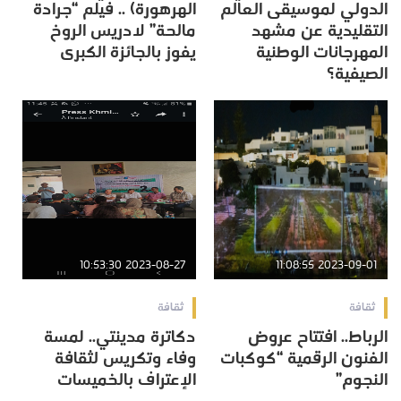
الدولي لموسيقى العالم
الهرهورة) .. فيلم “جرادة
التقليدية عن مشهد
مالحة” لادريس الروخ
المهرجانات الوطنية
يفوز بالجائزة الكبرى
الصيفية؟
2023-08-27 10:53:30
2023-09-01 11:08:55
ثقافة
ثقافة
الرباط.. افتتاح عروض
دكاترة مدينتي.. لمسة
الفنون الرقمية “كوكبات
وفاء وتكريس لثقافة
النجوم”
الإعتراف بالخميسات