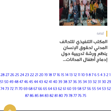
2023-07-29 17:16:56
ثقافة
المكتب التنفيذي للتحالف
المدني لحقوق الإنسان
ينظم ورشة تدريبية حول
إدماج أطفال المدانات...
28
27
26
25
24
23
22
21
20
19
18
17
16
15
14
13
12
11
10
9
8
7
6
5
4
3
2
1
51
50
49
48
47
46
45
44
43
42
41
40
39
38
37
36
35
34
33
32
31
30
29
74
73
72
71
70
69
68
67
66
65
64
63
62
61
60
59
58
57
56
55
54
53
52
87
86
85
84
83
82
81
80
79
78
77
76
75