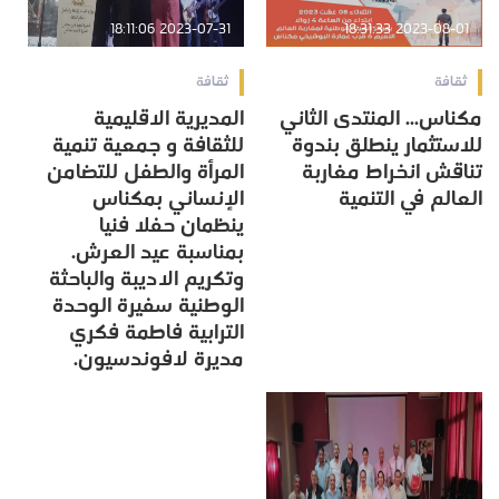
2023-07-31 18:11:06
2023-08-01 18:31:33
ثقافة
ثقافة
مكناس... المنتدى الثاني
المديرية الاقليمية
للاستثمار ينطلق بندوة
للثقافة و جمعية تنمية
تناقش انخراط مغاربة
المرأة والطفل للتضامن
العالم في التنمية
الإنساني بمكناس
ينظمان حفلا فنيا
بمناسبة عيد العرش.
وتكريم الاديبة والباحثة
الوطنية سفيرة الوحدة
الترابية فاطمة فكري
مديرة لافوندسيون.